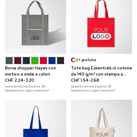
27 grafiche
Borsa shopper Hayes con
Tote bag Essentials in cotone
motivo a onde a colori
da 140 g/m² con stampa a
CHF 2.24-3.20
colori
CHF 1.54-2.68
Quantità minima d'ordine:
50
Quantità minima d'ordine:
50
Spedizione in 2 giorni lavorativi*
Spedizione in 2 giorni lavorativi*