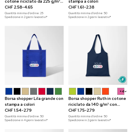
cotone riciclato da 225 g/m²
stampa a colori
con stampa a colori
CHF 2.58-4.65
CHF 1.61-2.38
Quantità minima d'ordine:
25
Quantità minima d'ordine:
50
Spedizione in 2 giorni lavorativi*
Spedizione in 2 giorni lavorativi*
+4
Borsa shopper Lila grande con
Borsa shopper Ruth in cotone
stampa a colori
riciclato da 140 g/m² con
CHF 1.54-2.79
stampa a colori
CHF 1.75-2.79
Quantità minima d'ordine:
50
Quantità minima d'ordine:
50
Spedizione in 4 giorni lavorativi*
Spedizione in 2 giorni lavorativi*