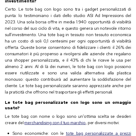
investimento?
Certo. Le tote bag con logo sono tra i gadget personalizzati di
punta: lo testimoniano i dati dello studio ASI Ad Impressions del
2023. Una sola borsa offre in media 1.940 opportunità di visibilità
nel corso del suo ciclo di vita, e questo genera un notevole ritorno
sull’investimento. Una tote bag in tessuto non tessuto economica
ha un costo di soli 0,1 centesimi per ogni opportunità di visibilità
offerta. Queste borse consentono di fidelizzare i clienti: il 26% dei
consumatori è più propenso a rivolgersi alle aziende che regalano
una shopper personalizzata, e il 43% di chi le riceve le usa per
almeno 2 anni. Al di là dei numeri, le tote bag con logo possono
essere riutilizzate e sono una valida alternativa alla plastica
monouso: questo contribuirà ad aumentare la soddisfazione del
cliente. Le tote bag personalizzate saranno apprezzate anche per
la praticità che offrono nel trasportare gli effetti personali.
Le tote bag personalizzate con logo sono un omaggio
usato?
Le tote bag con nome o logo sono un’ottima scelta se desideri
creare del
merchandising con il tuo marchio
, per diversi motivi:
Sono economiche: con le
tote bag personalizzate a prezzi