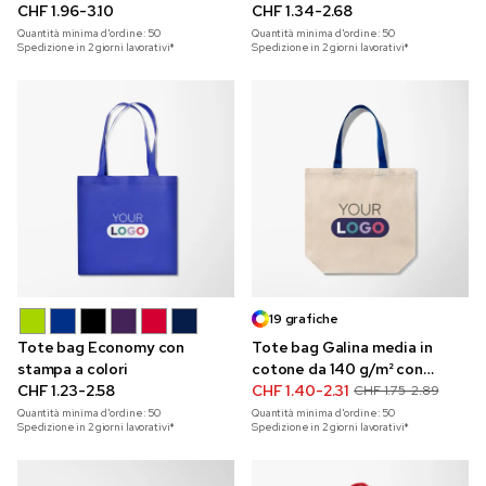
con stampa a colori
CHF 1.96-3.10
CHF 1.34-2.68
Quantità minima d'ordine:
50
Quantità minima d'ordine:
50
Spedizione in 2 giorni lavorativi*
Spedizione in 2 giorni lavorativi*
19 grafiche
Tote bag Economy con
Tote bag Galina media in
stampa a colori
cotone da 140 g/m² con
CHF 1.23-2.58
stampa a colori
CHF 1.40-2.31
CHF 1.75-2.89
Quantità minima d'ordine:
50
Quantità minima d'ordine:
50
Spedizione in 2 giorni lavorativi*
Spedizione in 2 giorni lavorativi*