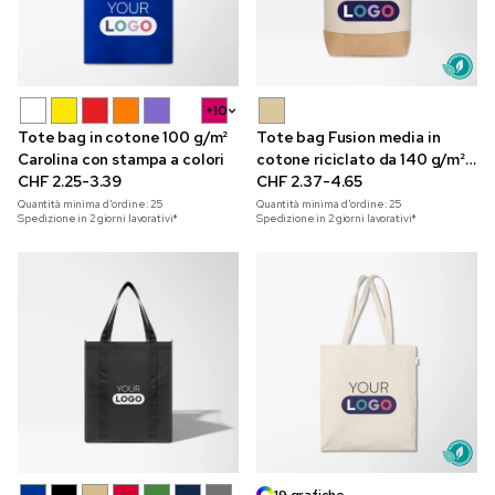
+10
Tote bag in cotone 100 g/m²
Tote bag Fusion media in
Carolina con stampa a colori
cotone riciclato da 140 g/m²
CHF 2.25-3.39
e iuta con stampa a colori
CHF 2.37-4.65
Quantità minima d'ordine:
25
Quantità minima d'ordine:
25
Spedizione in 2 giorni lavorativi*
Spedizione in 2 giorni lavorativi*