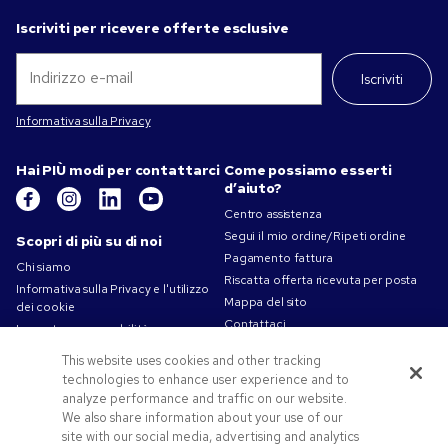
Iscriviti per ricevere offerte esclusive
Iscriviti
Informativa sulla Privacy
Hai PIÙ modi per contattarci
Come possiamo esserti
d’aiuto?
Centro assistenza
Segui il mio ordine/Ripeti ordine
Scopri di più su di noi
Pagamento fattura
Chi siamo
Riscatta offerta ricevuta per posta
Informativa sulla Privacy e l'utilizzo
Mappa del sito
dei cookie
Contattaci
La nostra responsabilità
Termini d'uso
This website uses cookies and other tracking
Condizioni di vendita
technologies to enhance user experience and to
Lavorare in Pens.com
analyze performance and traffic on our website.
We also share information about your use of our
Offerte e risorse
site with our social media, advertising and analytics