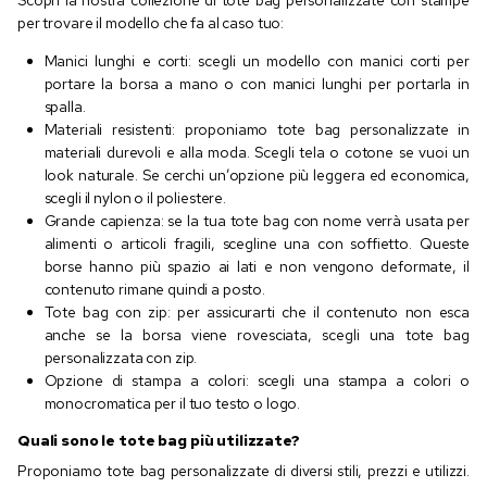
Scopri la nostra collezione di tote bag personalizzate con stampe
per trovare il modello che fa al caso tuo:
Manici lunghi e corti: scegli un modello con manici corti per
portare la borsa a mano o con manici lunghi per portarla in
spalla.
Materiali resistenti: proponiamo tote bag personalizzate in
materiali durevoli e alla moda. Scegli tela o cotone se vuoi un
look naturale. Se cerchi un’opzione più leggera ed economica,
scegli il nylon o il poliestere.
Grande capienza: se la tua tote bag con nome verrà usata per
alimenti o articoli fragili, scegline una con soffietto. Queste
borse hanno più spazio ai lati e non vengono deformate, il
contenuto rimane quindi a posto.
Tote bag con zip: per assicurarti che il contenuto non esca
anche se la borsa viene rovesciata, scegli una tote bag
personalizzata con zip.
Opzione di stampa a colori: scegli una stampa a colori o
monocromatica per il tuo testo o logo.
Quali sono le tote bag più utilizzate?
Proponiamo tote bag personalizzate di diversi stili, prezzi e utilizzi.