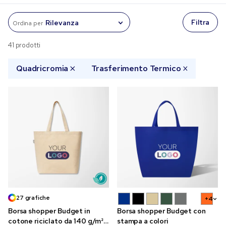
perfetto per i clienti. Aggiungi oggi stesso il tuo logo per un evento
futuro o un’occasione particolare.
Filtra
Ordina per
Stai cercando delle alternative? Nella nostra collezione di borse
personalizzate potrai trovare tanti diversi modelli di shopper e
41 prodotti
borse personalizzate in cotone, borse in tessuto con stampa
personalizzata, buste di carta personalizzate, borse in tnt
Quadricromia
Trasferimento Termico
personalizzabili, borsoni personalizzabili da palestra e borse da
viaggio con logo.
27 grafiche
+4
Borsa shopper Budget in
Borsa shopper Budget con
cotone riciclato da 140 g/m²
stampa a colori