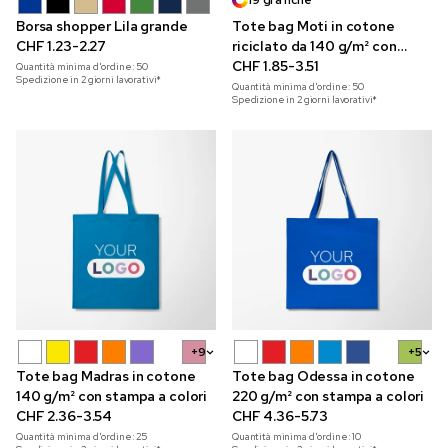
19 grafiche
Borsa shopper Lila grande
Tote bag Moti in cotone
CHF 1.23-2.27
riciclato da 140 g/m² con
stampa a colori
CHF 1.85-3.51
Quantità minima d'ordine:
50
Spedizione in 2 giorni lavorativi*
Quantità minima d'ordine:
50
Spedizione in 2 giorni lavorativi*
+9
+5
Tote bag Madras in cotone
Tote bag Odessa in cotone
140 g/m² con stampa a colori
220 g/m² con stampa a colori
CHF 2.36-3.54
CHF 4.36-5.73
Quantità minima d'ordine:
25
Quantità minima d'ordine:
10