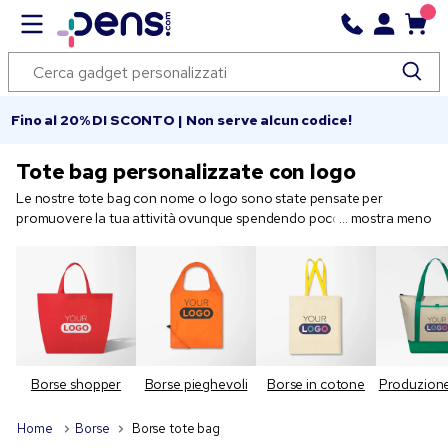
Fino al 20% DI SCONTO | Non serve alcun codice!
Tote bag personalizzate con logo
Le nostre tote bag con nome o logo sono state pensate per
promuovere la tua attività ovunque spendendo poco. Scegli la tote
mostra meno
bag da personalizzare, nella nostra gamma di borse stampate che
comprende modelli ecocompatibili. Sulle nostre tote bag
personalizzate puoi stampare il tuo logo in un solo colore oppure
optare per una stampa in quadricromia o digitale. Alcuni dei nostri
modelli propongono stampa metallica, cerniera o altre
caratteristiche particolari. Personalizza subito le nostre borse
promozionali per il tuo prossimo evento!
Borse shopper
Borse pieghevoli
Borse in cotone
Produzione
Comode per i clienti, ti aiutano a promuovere la tua attività
Home
Borse
Borse tote bag
Le tote bag personalizzate sono un regalo utile e personalizzabile