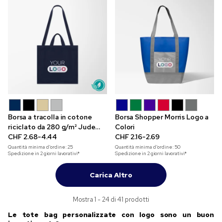
Borsa a tracolla in cotone
Borsa Shopper Morris Logo a
riciclato da 280 g/m² Jude
Colori
con stampa a colori
CHF 2.68-4.44
CHF 2.16-2.69
Quantità minima d'ordine:
25
Quantità minima d'ordine:
50
Spedizione in 2 giorni lavorativi*
Spedizione in 2 giorni lavorativi*
Carica Altro
Mostra 1 - 24 di 41 prodotti
Le tote bag personalizzate con logo sono un buon