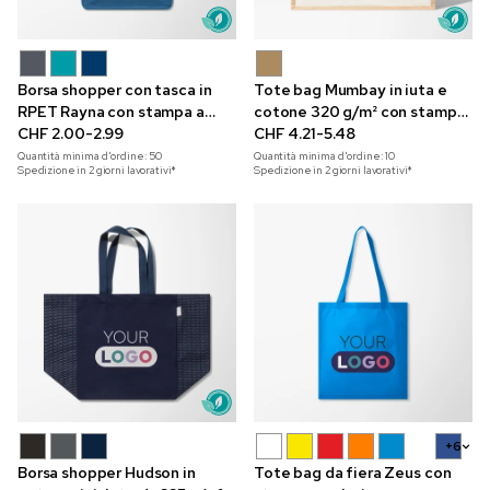
Borsa shopper con tasca in
Tote bag Mumbay in iuta e
RPET Rayna con stampa a
cotone 320 g/m² con stampa
colori
CHF 2.00-2.99
a colori
CHF 4.21-5.48
Quantità minima d'ordine:
50
Quantità minima d'ordine:
10
Spedizione in 2 giorni lavorativi*
Spedizione in 2 giorni lavorativi*
+6
Borsa shopper Hudson in
Tote bag da fiera Zeus con