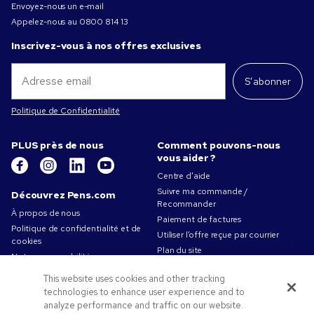
Envoyez-nous un e-mail
Appelez-nous au
0800 814 13
Inscrivez-vous à nos offres exclusives
S’abonner
Politique de Confidentialité
PLUS près de nous
Comment pouvons-nous
vous aider ?
Centre d’aide
Suivre ma commande /
Découvrez Pens.com
Recommander
À propos de nous
Paiement de factures
Politique de confidentialité et de
Utiliser l’offre reçue par courrier
cookies
Plan du site
Notre responsabilité
Contactez-nous
Conditions d'utilisation
This website uses cookies and other tracking
Conditions générales de vente
technologies to enhance user experience and to
Travailler chez Pens.com
analyze performance and traffic on our website.