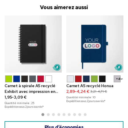
Vous aimerez aussi
+4
Carnet à spirale A5 recyclé
Carnet A5 recyclé Honua
Exhibit avec impression en
2,89-4,24 €
3,21-4,71 €
couleur
1,95-3,09 €
Quantité minimale :
10
Expédition sous 2 jours ouvrés*
Quantité minimale :
25
Expédition sous 2 jours ouvrés*
Plus d’économies