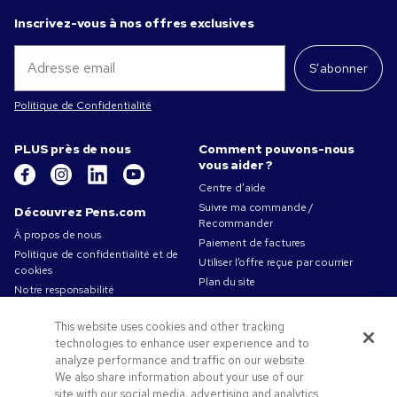
Inscrivez-vous à nos offres exclusives
S’abonner
Politique de Confidentialité
PLUS près de nous
Comment pouvons-nous
vous aider ?
Centre d’aide
Suivre ma commande /
Découvrez Pens.com
Recommander
À propos de nous
Paiement de factures
Politique de confidentialité et de
Utiliser l’offre reçue par courrier
cookies
Plan du site
Notre responsabilité
Contactez-nous
Conditions d'utilisation
This website uses cookies and other tracking
Conditions générales de vente
technologies to enhance user experience and to
Travailler chez Pens.com
analyze performance and traffic on our website.
We also share information about your use of our
Offres et ressources
site with our social media, advertising and analytics