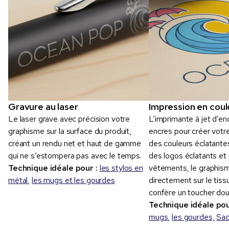
Gravure au laser
Impression en coul
Le laser grave avec précision votre
L’imprimante à jet d’e
graphisme sur la surface du produit,
encres pour créer votr
créant un rendu net et haut de gamme
des couleurs éclatantes
qui ne s’estompera pas avec le temps.
des logos éclatants et 
Technique idéale pour :
les stylos en
vêtements, le graphis
métal
,
les mugs et les gourdes
directement sur le tissu,
confère un toucher dou
Technique idéale pou
mugs
,
les gourdes,
Sa