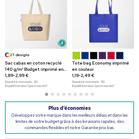
27 designs
Sac cabas en coton recyclé
Tote bag Economy imprimé
140 g/m² Budget imprimé en
en couleur
couleur
1,89-2,99 €
1,19-2,49 €
Quantité minimale :
50
Quantité minimale :
50
Expédition sous 2 jours ouvrés*
Expédition sous 2 jours ouvrés*
Plus d’économies
Développez votre marque dans les meilleurs délais et dans les
limites de votre budget grâce à des livraisons rapides, des
commandes flexibles et notre Garantie prix bas.