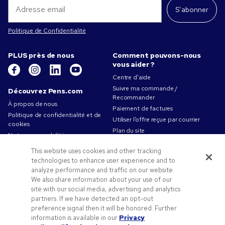
S’abonner
Politique de Confidentialité
PLUS près de nous
Comment pouvons-nous
vous aider ?
Centre d’aide
Suivre ma commande /
Découvrez Pens.com
Recommander
À propos de nous
Paiement de factures
Politique de confidentialité et de
Utiliser l’offre reçue par courrier
cookies
Plan du site
Notre responsabilité
Contactez-nous
Conditions d'utilisation
This website uses cookies and other tracking
Conditions générales de vente
technologies to enhance user experience and to
Travailler chez Pens.com
analyze performance and traffic on our website.
We also share information about your use of our
Offres et ressources
site with our social media, advertising and analytics
partners. If we have detected an opt-out
Objets publicitaires
preference signal then it will be honored. Further
Codes promo & coupons
information is available in our
Privacy
Conseils de création