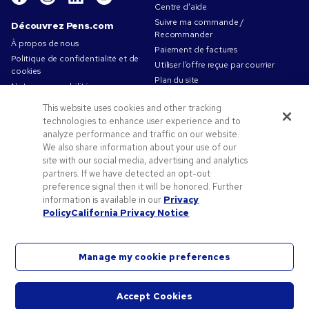
Centre d’aide
Suivre ma commande /
Découvrez Pens.com
Recommander
À propos de nous
Paiement de factures
Politique de confidentialité et de
Utiliser l’offre reçue par courrier
cookies
Plan du site
Notre responsabilité
Contactez-nous
Conditions d'utilisation
This website uses cookies and other tracking
Conditions générales de vente
technologies to enhance user experience and to
Travailler chez Pens.com
analyze performance and traffic on our website.
We also share information about your use of our
Offres et ressources
site with our social media, advertising and analytics
partners. If we have detected an opt-out
Objets publicitaires
preference signal then it will be honored. Further
Codes promo & coupons
information is available in our
Privacy
Conseils de création
Policy
California Privacy Notice
Manage my cookie preferences
©2026 National Pen Company. Tous droits réservés. Pens.com et son logo sont des marques
Accept Cookies
déposées de National Pen Company. Toutes les autres marques appartiennent à leurs
Démar
propriétaires respectifs.