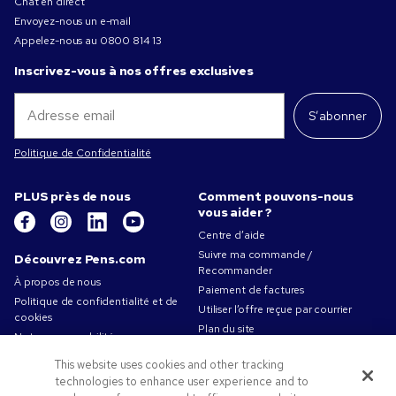
Chat en direct
Envoyez-nous un e-mail
Appelez-nous au
0800 814 13
Inscrivez-vous à nos offres exclusives
S’abonner
Politique de Confidentialité
PLUS près de nous
Comment pouvons-nous
vous aider ?
Centre d’aide
Suivre ma commande /
Découvrez Pens.com
Recommander
À propos de nous
Paiement de factures
Politique de confidentialité et de
Utiliser l’offre reçue par courrier
cookies
Plan du site
Notre responsabilité
Contactez-nous
Conditions d'utilisation
This website uses cookies and other tracking
Conditions générales de vente
technologies to enhance user experience and to
Travailler chez Pens.com