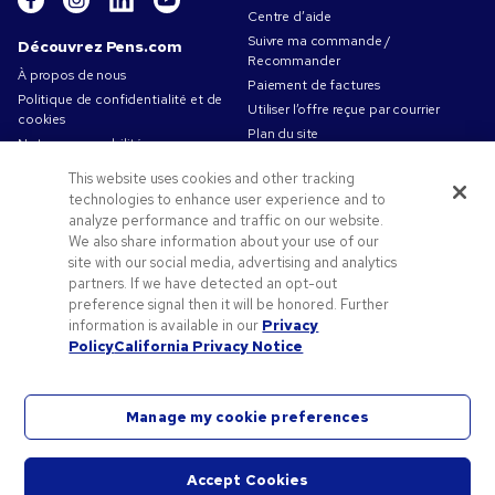
Centre d’aide
Suivre ma commande /
Découvrez Pens.com
Recommander
À propos de nous
Paiement de factures
Politique de confidentialité et de
Utiliser l’offre reçue par courrier
cookies
Plan du site
Notre responsabilité
Contactez-nous
Conditions d'utilisation
This website uses cookies and other tracking
Conditions générales de vente
technologies to enhance user experience and to
Travailler chez Pens.com
analyze performance and traffic on our website.
We also share information about your use of our
Offres et ressources
site with our social media, advertising and analytics
partners. If we have detected an opt-out
Objets publicitaires
preference signal then it will be honored. Further
Codes promo & coupons
information is available in our
Privacy
Conseils de création
Policy
California Privacy Notice
Manage my cookie preferences
©2026 National Pen Company. Tous droits réservés. Pens.com et son logo sont des marques
Accept Cookies
déposées de National Pen Company. Toutes les autres marques appartiennent à leurs
Démar
propriétaires respectifs.