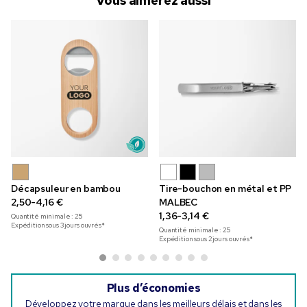
Vous aimerez aussi
Décapsuleur en bambou
Tire-bouchon en métal et PP
2,50-4,16 €
MALBEC
1,36-3,14 €
Quantité minimale :
25
Expédition sous 3 jours ouvrés*
Quantité minimale :
25
Expédition sous 2 jours ouvrés*
Plus d’économies
Développez votre marque dans les meilleurs délais et dans les