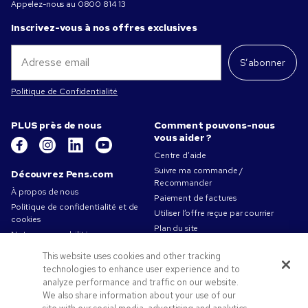
Appelez-nous au
0800 814 13
Inscrivez-vous à nos offres exclusives
S’abonner
Politique de Confidentialité
PLUS près de nous
Comment pouvons-nous
vous aider ?
Centre d’aide
Suivre ma commande /
Découvrez Pens.com
Recommander
À propos de nous
Paiement de factures
Politique de confidentialité et de
Utiliser l’offre reçue par courrier
cookies
Plan du site
Notre responsabilité
Contactez-nous
Conditions d'utilisation
This website uses cookies and other tracking
Conditions générales de vente
technologies to enhance user experience and to
Travailler chez Pens.com
analyze performance and traffic on our website.
We also share information about your use of our
Offres et ressources