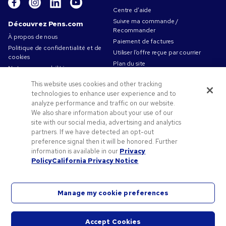
Centre d’aide
Suivre ma commande /
Découvrez Pens.com
Recommander
À propos de nous
Paiement de factures
Politique de confidentialité et de
Utiliser l’offre reçue par courrier
cookies
Plan du site
Notre responsabilité
Contactez-nous
Conditions d'utilisation
This website uses cookies and other tracking
Conditions générales de vente
technologies to enhance user experience and to
Travailler chez Pens.com
analyze performance and traffic on our website.
We also share information about your use of our
Offres et ressources
site with our social media, advertising and analytics
partners. If we have detected an opt-out
Objets publicitaires
preference signal then it will be honored. Further
Codes promo & coupons
information is available in our
Privacy
Conseils de création
Policy
California Privacy Notice
Manage my cookie preferences
©2026 National Pen Company. Tous droits réservés. Pens.com et son logo sont des marques
Accept Cookies
déposées de National Pen Company. Toutes les autres marques appartiennent à leurs
Démar