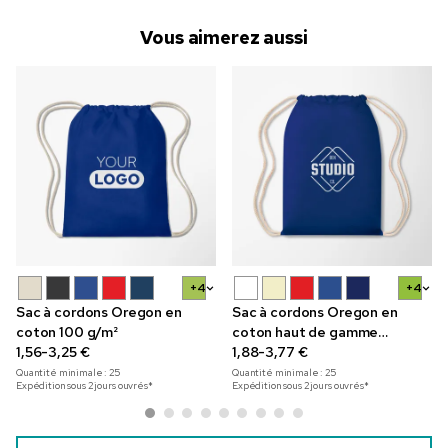
Vous aimerez aussi
+4
+4
Sac à cordons Oregon en
Sac à cordons Oregon en
coton 100 g/m²
coton haut de gamme
1,56-3,25 €
140 g/m²
1,88-3,77 €
Quantité minimale :
25
Quantité minimale :
25
Expédition sous 2 jours ouvrés*
Expédition sous 2 jours ouvrés*