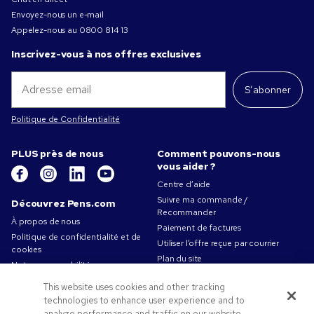
Envoyez-nous un e-mail
Appelez-nous au
0800 814 13
Inscrivez-vous à nos offres exclusives
S’abonner
Politique de Confidentialité
PLUS près de nous
Comment pouvons-nous
vous aider ?
Centre d’aide
Suivre ma commande /
Découvrez Pens.com
Recommander
À propos de nous
Paiement de factures
Politique de confidentialité et de
Utiliser l’offre reçue par courrier
cookies
Plan du site
Notre responsabilité
Contactez-nous
Conditions d'utilisation
This website uses cookies and other tracking
Conditions générales de vente
technologies to enhance user experience and to
Travailler chez Pens.com
analyze performance and traffic on our website.