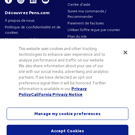
Centre d’aide
Suivre ma commande /
Découvrez Pens.com
Recommander
À propos de nous
Paiement de factures
Politique de confidentialité et de
Utiliser l’offre reçue par courrier
cookies
Plan du site
Notre responsabilité
Contactez-nous
Conditions d'utilisation
This website uses cookies and other tracking
Conditions générales de vente
technologies to enhance user experience and to
Travailler chez Pens.com
analyze performance and traffic on our website.
We also share information about your use of our
Offres et ressources
site with our social media, advertising and analytics
partners. If we have detected an opt-out
Objets publicitaires
preference signal then it will be honored. Further
Codes promo & coupons
information is available in our
Privacy
Conseils de création
Policy
California Privacy Notice
Manage my cookie preferences
©2026 National Pen Company. Tous droits réservés. Pens.com et son logo sont des marques
Accept Cookies
déposées de National Pen Company. Toutes les autres marques appartiennent à leurs
Démar
propriétaires respectifs.