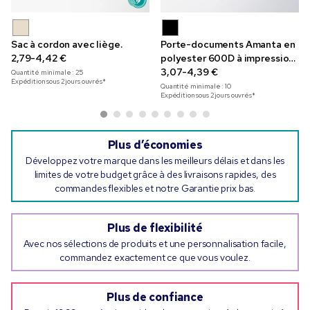
Sac à cordon avec liège.
Porte-documents Amanta en
2,79-4,42 €
polyester 600D à impression
en couleur
3,07-4,39 €
Quantité minimale :
25
Expédition sous 2 jours ouvrés*
Quantité minimale :
10
Expédition sous 2 jours ouvrés*
Plus d’économies
Développez votre marque dans les meilleurs délais et dans les
limites de votre budget grâce à des livraisons rapides, des
commandes flexibles et notre Garantie prix bas.
Plus de flexibilité
Avec nos sélections de produits et une personnalisation facile,
commandez exactement ce que vous voulez.
Plus de confiance