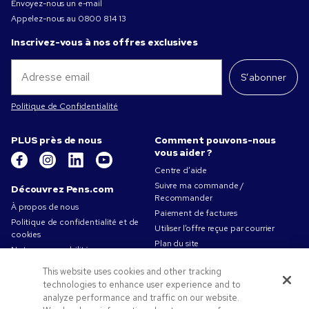
Envoyez-nous un e-mail
Appelez-nous au
0800 814 13
Inscrivez-vous à nos offres exclusives
S’abonner
Politique de Confidentialité
PLUS près de nous
Comment pouvons-nous
vous aider ?
Centre d’aide
Suivre ma commande /
Découvrez Pens.com
Recommander
À propos de nous
Paiement de factures
Politique de confidentialité et de
Utiliser l’offre reçue par courrier
cookies
Plan du site
Notre responsabilité
Contactez-nous
Conditions d'utilisation
This website uses cookies and other tracking
Conditions générales de vente
technologies to enhance user experience and to
Travailler chez Pens.com
analyze performance and traffic on our website.