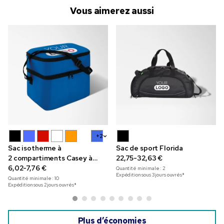
Vous aimerez aussi
+2
Sac isotherme à
Sac de sport Florida
2 compartiments Casey à
22,75-32,63 €
impression en couleur
6,02-7,76 €
Quantité minimale :
2
Expédition sous 3 jours ouvrés*
Quantité minimale :
10
Expédition sous 2 jours ouvrés*
Plus d’économies