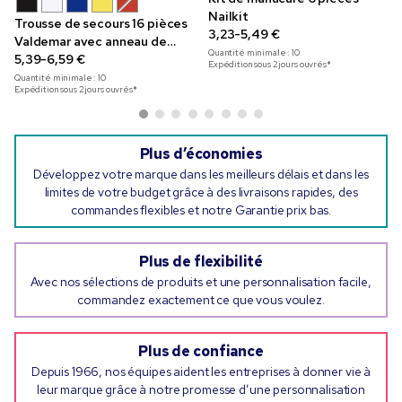
Nailkit
Trousse de secours 16 pièces
3,23-5,49 €
Valdemar avec anneau de
Quantité minimale :
10
porte-clés
5,39-6,59 €
Expédition sous 2 jours ouvrés*
Quantité minimale :
10
Expédition sous 2 jours ouvrés*
Plus d’économies
Développez votre marque dans les meilleurs délais et dans les
limites de votre budget grâce à des livraisons rapides, des
commandes flexibles et notre Garantie prix bas.
Plus de flexibilité
Avec nos sélections de produits et une personnalisation facile,
commandez exactement ce que vous voulez.
Plus de confiance
Depuis 1966, nos équipes aident les entreprises à donner vie à
leur marque grâce à notre promesse d’une personnalisation