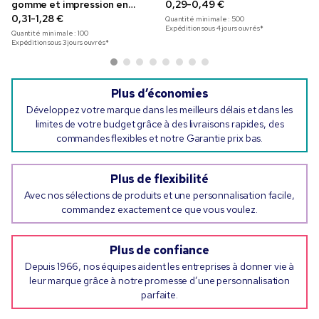
gomme et impression en
0,29-0,49 €
couleur
0,31-1,28 €
Quantité minimale :
500
Expédition sous 4 jours ouvrés*
Quantité minimale :
100
Expédition sous 3 jours ouvrés*
Plus d’économies
Développez votre marque dans les meilleurs délais et dans les
limites de votre budget grâce à des livraisons rapides, des
commandes flexibles et notre Garantie prix bas.
Plus de flexibilité
Avec nos sélections de produits et une personnalisation facile,
commandez exactement ce que vous voulez.
Plus de confiance
Depuis 1966, nos équipes aident les entreprises à donner vie à
leur marque grâce à notre promesse d’une personnalisation
parfaite.