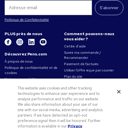
S’abonner
Politique de Confidentialité
PLUS près de nous
Comment pouvons-nous
vous aider ?
Centre d’aide
Suivre ma commande /
Découvrez Pens.com
Recommander
À propos de nous
Paiement de factures
Politique de confidentialité et de
Utiliser l’offre reçue par courrier
cookies
Plan du site
Notre responsabilité
Contactez-nous
Conditions d'utilisation
This website uses cookies and other tracking
Conditions générales de vente
technologies to enhance user experience and to
Travailler chez Pens.com
analyze performance and traffic on our website.
We also share information about your use of our
Offres et ressources
site with our social media, advertising and analytics
partners. If we have detected an opt-out
Objets publicitaires
preference signal then it will be honored. Further
Codes promo & coupons
information is available in our
Privacy
Conseils de création