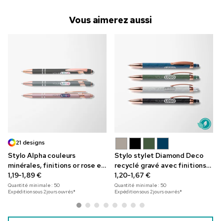
Vous aimerez aussi
21 designs
Stylo Alpha couleurs
Stylo stylet Diamond Deco
minérales, finitions or rose et
recyclé gravé avec finitions
logo en couleur
1,19-1,89 €
or rose
1,20-1,67 €
Quantité minimale :
50
Quantité minimale :
50
Expédition sous 2 jours ouvrés*
Expédition sous 2 jours ouvrés*