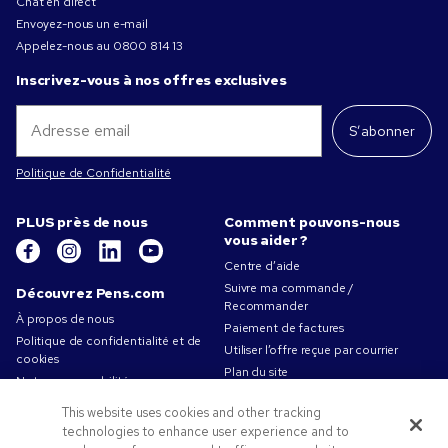
Chat en direct
Envoyez-nous un e-mail
Appelez-nous au
0800 814 13
Inscrivez-vous à nos offres exclusives
S’abonner
Politique de Confidentialité
PLUS près de nous
Comment pouvons-nous
vous aider ?
Centre d’aide
Suivre ma commande /
Découvrez Pens.com
Recommander
À propos de nous
Paiement de factures
Politique de confidentialité et de
Utiliser l’offre reçue par courrier
cookies
Plan du site
Notre responsabilité
Contactez-nous
Conditions d'utilisation
This website uses cookies and other tracking
Conditions générales de vente
technologies to enhance user experience and to
Travailler chez Pens.com