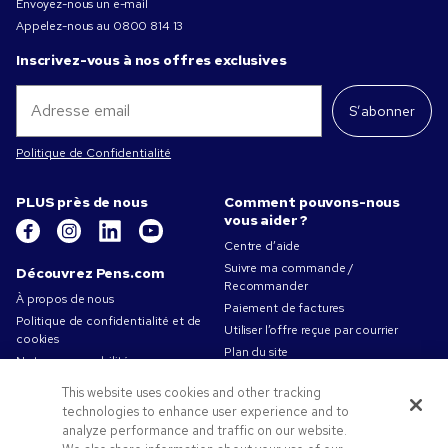
Envoyez-nous un e-mail
Appelez-nous au
0800 814 13
Inscrivez-vous à nos offres exclusives
S’abonner
Politique de Confidentialité
PLUS près de nous
Comment pouvons-nous
vous aider ?
Centre d’aide
Suivre ma commande /
Découvrez Pens.com
Recommander
À propos de nous
Paiement de factures
Politique de confidentialité et de
Utiliser l’offre reçue par courrier
cookies
Plan du site
Notre responsabilité
Contactez-nous
Conditions d'utilisation
This website uses cookies and other tracking
Conditions générales de vente
technologies to enhance user experience and to
Travailler chez Pens.com
analyze performance and traffic on our website.