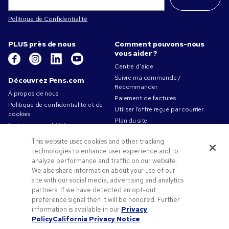
Politique de Confidentialité
PLUS près de nous
Comment pouvons-nous
vous aider ?
Centre d’aide
Suivre ma commande /
Découvrez Pens.com
Recommander
À propos de nous
Paiement de factures
Politique de confidentialité et de
Utiliser l’offre reçue par courrier
cookies
Plan du site
Notre responsabilité
Contactez-nous
Conditions d'utilisation
This website uses cookies and other tracking
Conditions générales de vente
technologies to enhance user experience and to
Travailler chez Pens.com
analyze performance and traffic on our website.
We also share information about your use of our
Offres et ressources
site with our social media, advertising and analytics
partners. If we have detected an opt-out
Objets publicitaires
preference signal then it will be honored. Further
Codes promo & coupons
information is available in our
Privacy
Conseils de création
Policy
California Privacy Notice