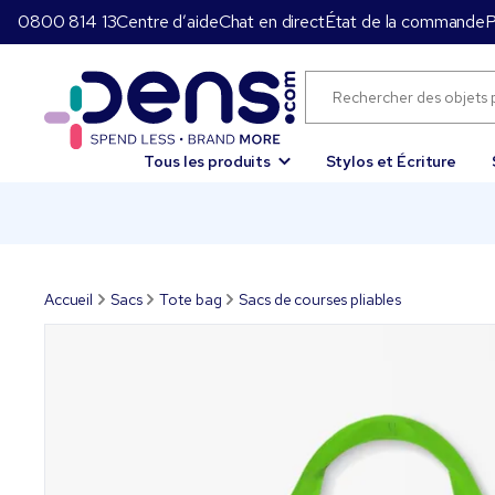
0800 814 13
Centre d’aide
Chat en direct
État de la commande
P
Tous les produits
Stylos et Écriture
Accueil
Sacs
Tote bag
Sacs de courses pliables