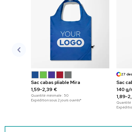
27 de
Sac cabas pliable Mira
Sac ca
1,59-2,39 €
140 g/
Quantité minimale :
50
couleu
1,89-2
Expédition sous 2 jours ouvrés*
Quantité
Expéditio