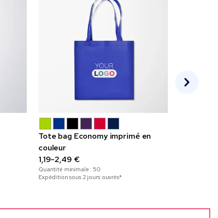
Tote bag Economy imprimé en
Sac pliabl
couleur
1,93-4,02
Quantité mini
1,19-2,49 €
Expédition sou
Quantité minimale :
50
Expédition sous 2 jours ouvrés*