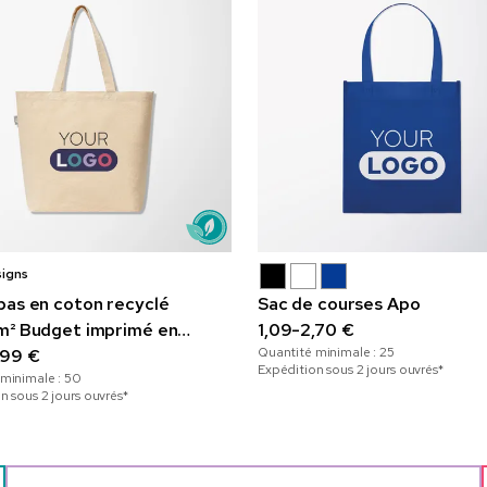
signs
bas en coton recyclé
Sac de courses Apo
m² Budget imprimé en
1,09-2,70 €
Quantité minimale :
25
r
,99 €
Expédition sous 2 jours ouvrés*
 minimale :
50
n sous 2 jours ouvrés*