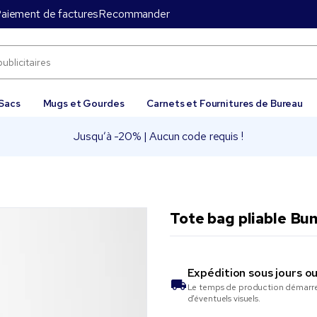
aiement de factures
Recommander
Sacs
Mugs et Gourdes
Carnets et Fournitures de Bureau
Jusqu’à -20% | Aucun code requis !
Tote bag pliable Bu
Expédition sous
jours o
Le temps de production démarre 
d’éventuels visuels.