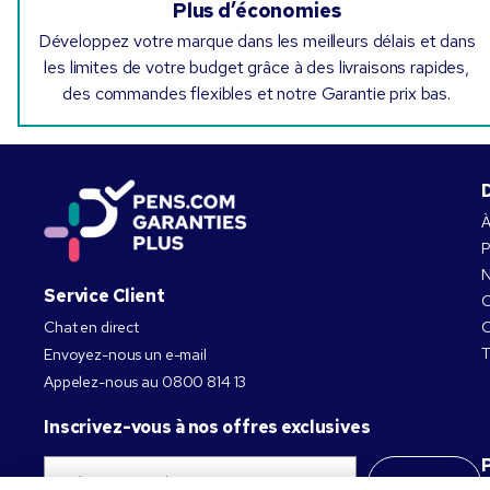
Plus d’économies
Développez votre marque dans les meilleurs délais et dans
les limites de votre budget grâce à des livraisons rapides,
des commandes flexibles et notre Garantie prix bas.
À
P
N
Service Client
C
Chat en direct
C
T
Envoyez-nous un e-mail
Appelez-nous au
0800 814 13
Inscrivez-vous à nos offres exclusives
S’abonner