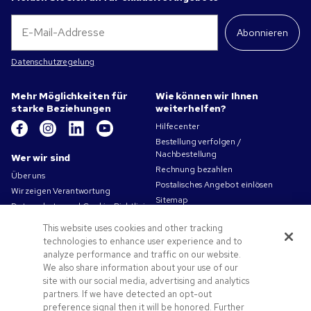
Abonnieren
Datenschutzregelung
Mehr Möglichkeiten für
Wie können wir Ihnen
starke Beziehungen
weiterhelfen?
Hilfecenter
Bestellung verfolgen /
Nachbestellung
Wer wir sind
Rechnung bezahlen
Über uns
Postalisches Angebot einlösen
Wir zeigen Verantwortung
Sitemap
Datenschutz- und Cookie-Richtlinien
Kontakt
Nutzungsbedingungen
This website uses cookies and other tracking
Verkaufsbedingungen
technologies to enhance user experience and to
Karriere bei Pens.com
analyze performance and traffic on our website.
We also share information about your use of our
Angebote und Ressourcen
site with our social media, advertising and analytics
partners. If we have detected an opt-out
Werbeartikel
preference signal then it will be honored. Further
Angebotscodes und Gutscheine