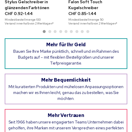
Stylus Gelschreiber in
Falon Soft Touch
glänzenden Farbtönen
Kugelschreiber
CHF 0.92-1.44
CHF 0.85-1.44
Mindestbestellmenge
100
Mindestbestellmenge
50
Versand innerhalb von 2 Werktagen*
Versand innerhalb von 2 Werktagen*
Mehr für Ihr Geld
Bauen Sie Ihre Marke pünktlich, schnell und im Rahmen des
Budgets auf – mit flexiblen Bestellgrößen und unserer
Tiefpreisgarantie.
Mehr Bequemlichkeit
Mit kuratierten Produkten und mühelosen Anpassungsoptionen
machen wir es Ihnen leicht, genau das zu bestellen, was Sie
möchten.
Mehr Vertrauen
Seit 1966 haben unsere engagierten Teams Unternehmen dabei
geholfen, ihre Marken mit unserem Versprechen eines perfekten