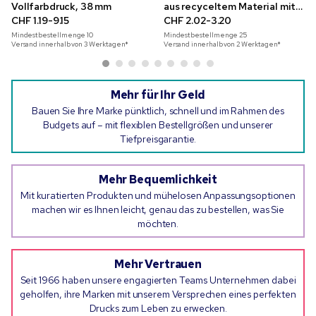
Vollfarbdruck, 38 mm
aus recyceltem Material mit
CHF 1.19-9.15
Vollfarbdruck
CHF 2.02-3.20
Mindestbestellmenge
10
Mindestbestellmenge
25
Versand innerhalb von 3 Werktagen*
Versand innerhalb von 2 Werktagen*
Mehr für Ihr Geld
Bauen Sie Ihre Marke pünktlich, schnell und im Rahmen des
Budgets auf – mit flexiblen Bestellgrößen und unserer
Tiefpreisgarantie.
Mehr Bequemlichkeit
Mit kuratierten Produkten und mühelosen Anpassungsoptionen
machen wir es Ihnen leicht, genau das zu bestellen, was Sie
möchten.
Mehr Vertrauen
Seit 1966 haben unsere engagierten Teams Unternehmen dabei
geholfen, ihre Marken mit unserem Versprechen eines perfekten
Drucks zum Leben zu erwecken.