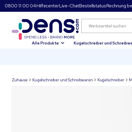
0800 11 00 04
Hilfecenter
Live-Chat
Bestellstatus
Rechnung be
Alle Produkte
Kugelschreiber und Schreibw
Zuhause
Kugelschreiber und Schreibwaren
Kugelschreiber
M