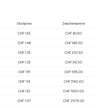
Stückpreis
Zwischensumme
CHF 1.65
CHF 82.50
CHF 1.48
CHF 148.00
CHF 1.35
CHF 202.50
CHF 1.25
CHF 312.50
CHF 1.19
CHF 595.00
CHF 1.14
CHF 1'140.00
CHF 1.10
CHF 1'650.00
CHF 1.07
CHF 2'675.00