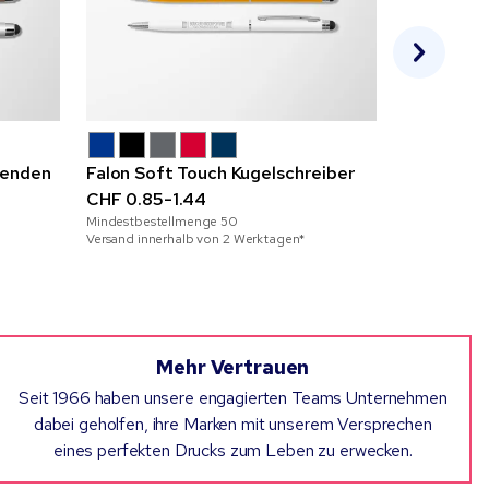
zenden
Falon Soft Touch Kugelschreiber
Etta Anti-
CHF 0.85-1.44
Vollfarbdr
Mindestbestellmenge
50
und Akzen
CHF 1.44-
Versand innerhalb von 2 Werktagen*
Mindestbeste
Versand inner
Mehr Vertrauen
Seit 1966 haben unsere engagierten Teams Unternehmen
dabei geholfen, ihre Marken mit unserem Versprechen
eines perfekten Drucks zum Leben zu erwecken.