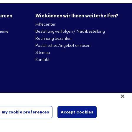
urcen
Wie können wir Ihnen weiterhelfen?
Hilfecenter
heine
Bestellung verfolgen / Nachbestellung
Rechnung bezahlen
Postalisches Angebot einlösen
Sitemap
Kontakt
 my cookie preferences
Accept Cookies
eweiligen Rechteinhaber.
Chat
starte