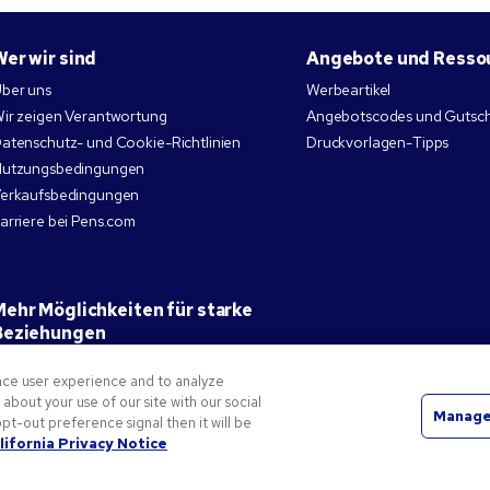
Wer wir sind
Angebote und Resso
ber uns
Werbeartikel
ir zeigen Verantwortung
Angebotscodes und Gutsc
atenschutz- und Cookie-Richtlinien
Druckvorlagen-Tipps
utzungsbedingungen
erkaufsbedingungen
arriere bei Pens.com
Mehr Möglichkeiten für starke
Beziehungen
nce user experience and to analyze
bout your use of our site with our social
Manage
pt-out preference signal then it will be
 Logo sind Markenzeichen der National Pen Company. Alle anderen Marken sind Eigentum ihrer j
lifornia Privacy Notice