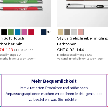
+3
n Soft Touch
Stylus Gelschreiber in glän
chreiber mit
Farbtönen
akzenten
74-1.23
CHF 0.92-1.44
CHF 0.92-1.54
estellmenge
50
Mindestbestellmenge
100
innerhalb von 2 Werktagen*
Versand innerhalb von 2 Werktagen*
Mehr Bequemlichkeit
Mit kuratierten Produkten und mühelosen
Anpassungsoptionen machen wir es Ihnen leicht, genau das
zu bestellen, was Sie möchten.