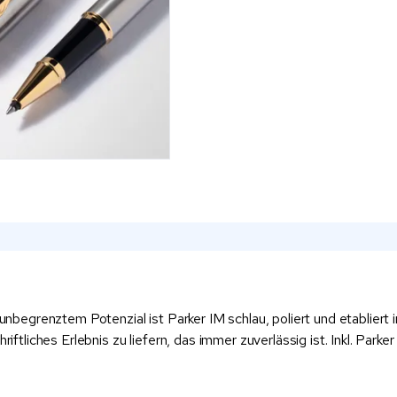
 unbegrenztem Potenzial ist Parker IM schlau, poliert und etabliert 
riftliches Erlebnis zu liefern, das immer zuverlässig ist. Inkl. Park