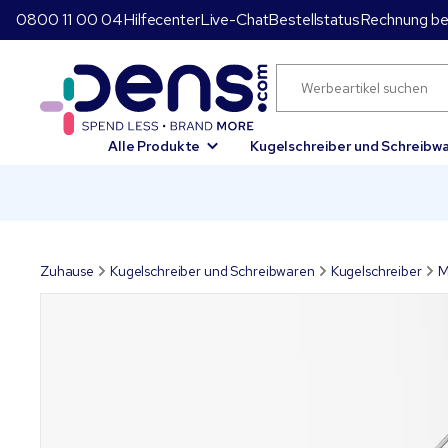
0800 11 00 04
Hilfecenter
Live-Chat
Bestellstatus
Rechnung be
Alle Produkte
Kugelschreiber und Schreibw
Zuhause
Kugelschreiber und Schreibwaren
Kugelschreiber
M