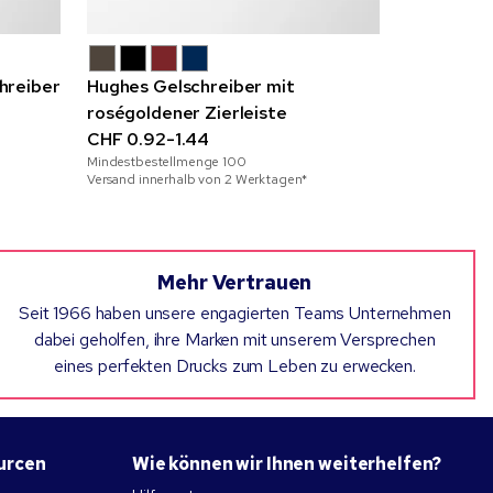
hreiber
Hughes Gelschreiber mit
Strukturi
r
roségoldener Zierleiste
Kugelschre
CHF 0.92-1.44
Vollfarbdr
CHF 0.80-
Mindestbestellmenge
100
Mindestbeste
Bronze
Versand innerhalb von 2 Werktagen*
Versand inner
Mehr Vertrauen
Seit 1966 haben unsere engagierten Teams Unternehmen
dabei geholfen, ihre Marken mit unserem Versprechen
eines perfekten Drucks zum Leben zu erwecken.
urcen
Wie können wir Ihnen weiterhelfen?