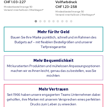
CHF 1.03-2.27
Vollfarbdruck
CHF 1.23-2.58
Mindestbestellmenge
50
Versand innerhalb von 2 Werktagen*
Mindestbestellmenge
50
Versand innerhalb von 2 Werktagen*
Mehr für Ihr Geld
Bauen Sie Ihre Marke pünktlich, schnell und im Rahmen des
Budgets auf – mit flexiblen Bestellgrößen und unserer
Tiefpreisgarantie.
Mehr Bequemlichkeit
Mit kuratierten Produkten und mühelosen Anpassungsoptionen
machen wir es Ihnen leicht, genau das zu bestellen, was Sie
möchten.
Mehr Vertrauen
Seit 1966 haben unsere engagierten Teams Unternehmen dabei
geholfen, ihre Marken mit unserem Versprechen eines perfekten
Drucks zum Leben zu erwecken.