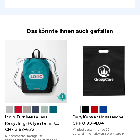
Das könnte Ihnen auch gefallen
Indio Turnbeutel aus
Dory Konventionstasche
Recycling-Polyester mit
CHF 0.93-4.04
Vollfarbdruck
CHF 3.62-6.72
Mindestbestellmenge
25
Versand innerhalb von 3 Werktagen*
Mindestbestellmenge
25
Versand innerhalb von 2 Werktagen*