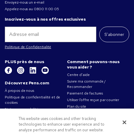
Envoyez-nous un e-mail
Appelez-nous au
0800 11 00 05
Inscrivez-vous à nos offres exclusives
S’abonner
Politique de Confidentialité
PLUS près de nous
Comment pouvons-nous
vous aider ?
Centre d’aide
Suivre ma commande /
Découvrez Pens.com
Recommander
À propos de nous
Paiement de factures
Politique de confidentialité et de
Utiliser l’offre reçue par courrier
cookies
Plan du site
Notre responsabilité
Contactez-nous
Conditions d'utilisation
This website uses cookies and other tracking
Conditions générales de vente
technologies to enhance user experience and to
Travailler chez Pens.com
analyze performance and traffic on our website.