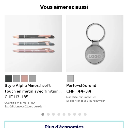
Vous aimerez aussi
Stylo Alpha Mineral soft
Porte-clés rond
touch en métal avec finition
CHF 1.44-3.41
or rose
CHF 1.13-1.85
Quantité minimale :
25
Expédition sous 3 jours ouvrés*
Quantité minimale :
50
Expédition sous 2 jours ouvrés*
Plus d’économies