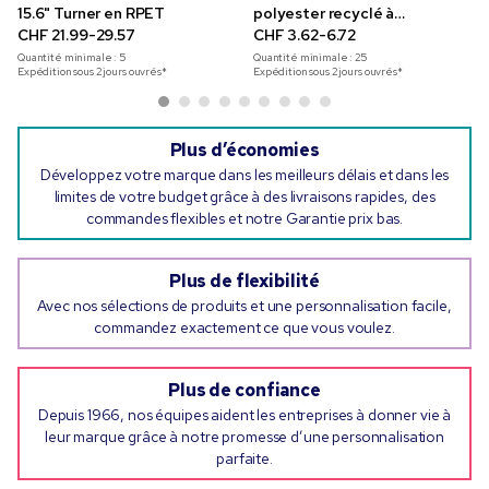
15.6" Turner en RPET
polyester recyclé à
CHF 21.99-29.57
impression en couleur
CHF 3.62-6.72
Quantité minimale :
5
Quantité minimale :
25
Expédition sous 2 jours ouvrés*
Expédition sous 2 jours ouvrés*
Plus d’économies
Développez votre marque dans les meilleurs délais et dans les
limites de votre budget grâce à des livraisons rapides, des
commandes flexibles et notre Garantie prix bas.
Plus de flexibilité
Avec nos sélections de produits et une personnalisation facile,
commandez exactement ce que vous voulez.
Plus de confiance
Depuis 1966, nos équipes aident les entreprises à donner vie à
leur marque grâce à notre promesse d’une personnalisation
parfaite.