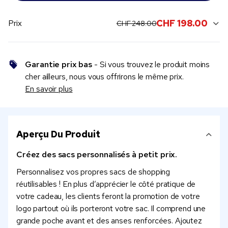
original price:
current sale price:
CHF 198.00
Prix
CHF 248.00
Garantie prix bas
- Si vous trouvez le produit moins
cher ailleurs, nous vous offrirons le même prix.
En savoir plus
Aperçu Du Produit
Créez des sacs personnalisés à petit prix.
Personnalisez vos propres sacs de shopping
réutilisables ! En plus d’apprécier le côté pratique de
votre cadeau, les clients feront la promotion de votre
logo partout où ils porteront votre sac. Il comprend une
grande poche avant et des anses renforcées. Ajoutez