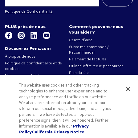
Politique de Confidentialité
PLUS près de nous
Comment pouvons-nous
vous aider ?
Centre d’aide
Suivre ma commande /
Découvrez Pens.com
Recommander
À propos de nous
Paiement de factures
Politique de confidentialité et de
Utiliser l’offre reçue par courrier
cookies
Plan du site
Notre responsabilité
Contactez-nous
Conditions d'utilisation
This website uses cookies and other tracking
Conditions générales de vente
technologies to enhance user experience and to
Travailler chez Pens.com
analyze performance and traffic on our website.
We also share information about your use of our
Offres et ressources
site with our social media, advertising and analytics
partners. If we have detected an opt-out
Objets publicitaires
preference signal then it will be honored. Further
Codes promo & coupons
information is available in our
Privacy
Conseils de création
Policy
California Privacy Notice