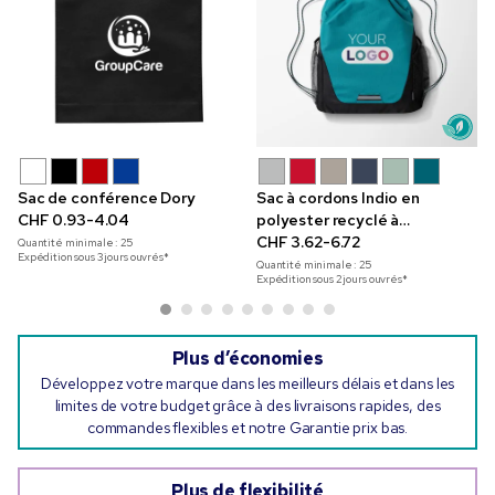
Sac de conférence Dory
Sac à cordons Indio en
CHF 0.93-4.04
polyester recyclé à
impression en couleur
CHF 3.62-6.72
Quantité minimale :
25
Expédition sous 3 jours ouvrés*
Quantité minimale :
25
Expédition sous 2 jours ouvrés*
Plus d’économies
Développez votre marque dans les meilleurs délais et dans les
limites de votre budget grâce à des livraisons rapides, des
commandes flexibles et notre Garantie prix bas.
Plus de flexibilité