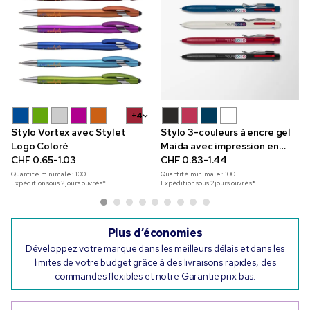
+4
Stylo Vortex avec Stylet
Stylo 3-couleurs à encre gel
Logo Coloré
Maida avec impression en
CHF 0.65-1.03
couleur
CHF 0.83-1.44
Quantité minimale :
100
Quantité minimale :
100
Expédition sous 2 jours ouvrés*
Expédition sous 2 jours ouvrés*
Plus d’économies
Développez votre marque dans les meilleurs délais et dans les
limites de votre budget grâce à des livraisons rapides, des
commandes flexibles et notre Garantie prix bas.