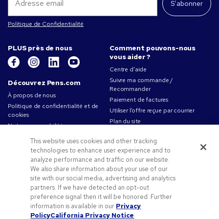
S’abonner
Politique de Confidentialité
PLUS près de nous
Comment pouvons-nous
vous aider ?
Centre d’aide
Suivre ma commande /
Découvrez Pens.com
Recommander
À propos de nous
Paiement de factures
Politique de confidentialité et de
Utiliser l’offre reçue par courrier
cookies
Plan du site
Notre responsabilité
Contactez-nous
Conditions d'utilisation
This website uses cookies and other tracking
Conditions générales de vente
technologies to enhance user experience and to
Travailler chez Pens.com
analyze performance and traffic on our website.
We also share information about your use of our
Offres et ressources
site with our social media, advertising and analytics
partners. If we have detected an opt-out
Objets publicitaires
preference signal then it will be honored. Further
Codes promo & coupons
information is available in our
Privacy
Conseils de création
Policy
California Privacy Notice