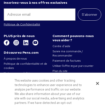
Inscrivez-vous à nos offres exclusives
S’abonner
Politique de Confidentialité
PLUS près de nous
Comment pouvons-nous
vous aider ?
Centre d’aide
Suivre ma commande /
Découvrez Pens.com
Recommander
À propos de nous
Paiement de factures
Politique de confidentialité et de
Utiliser l’offre reçue par courrier
cookies
Plan du site
Notre responsabilité
Contactez-nous
Conditions d'utilisation
This website uses cookies and other tracking
Conditions générales de vente
technologies to enhance user experience and to
Travailler chez Pens.com
analyze performance and traffic on our website.
We also share information about your use of our
Offres et ressources
site with our social media, advertising and analytics
partners. If we have detected an opt-out
Objets publicitaires