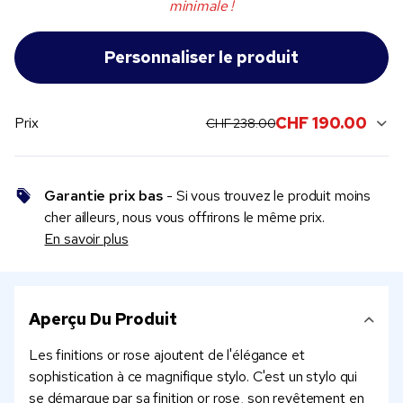
minimale !
original price:
current sale price:
CHF 190.00
Prix
CHF 238.00
Garantie prix bas
- Si vous trouvez le produit moins
cher ailleurs, nous vous offrirons le même prix.
En savoir plus
Aperçu Du Produit
Les finitions or rose ajoutent de l'élégance et
sophistication à ce magnifique stylo. C'est un stylo qui
se démarque par sa finition or rose, son revêtement en