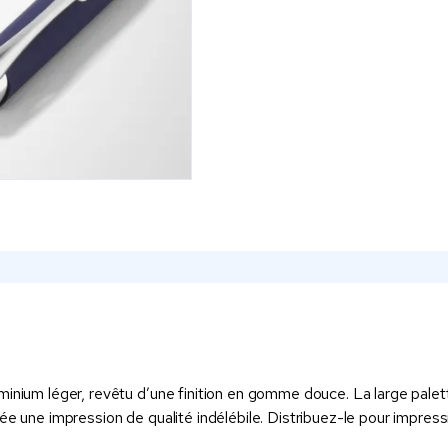
minium léger, revêtu d’une finition en gomme douce. La large palet
rée une impression de qualité indélébile. Distribuez-le pour impres