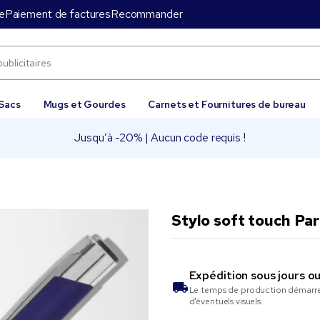
e
Paiement de factures
Recommander
Sacs
Mugs et Gourdes
Carnets et Fournitures de bureau
Jusqu’à -20% | Aucun code requis !
Stylo soft touch Pa
Expédition sous
jours o
Le temps de production démarre 
d’éventuels visuels.