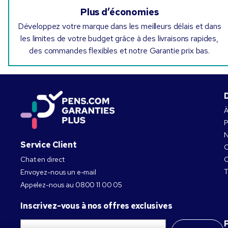
Plus d’économies
Développez votre marque dans les meilleurs délais et dans
les limites de votre budget grâce à des livraisons rapides,
des commandes flexibles et notre Garantie prix bas.
À
P
N
Service Client
C
Chat en direct
C
T
Envoyez-nous un e-mail
Appelez-nous au
0800 11 00 05
Inscrivez-vous à nos offres exclusives