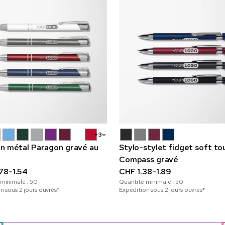
+3
en métal Paragon gravé au
Stylo-stylet fidget soft to
Compass gravé
78-1.54
CHF 1.38-1.89
 minimale :
50
Quantité minimale :
50
n sous 2 jours ouvrés*
Expédition sous 2 jours ouvrés*