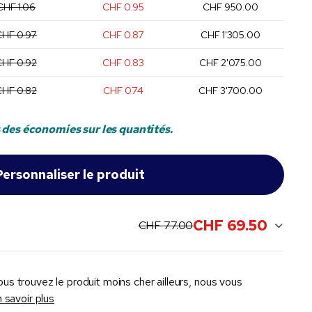
CHF 1.06
CHF 0.95
CHF 950.00
CHF 0.97
CHF 0.87
CHF 1'305.00
CHF 0.92
CHF 0.83
CHF 2'075.00
CHF 0.82
CHF 0.74
CHF 3'700.00
 des économies sur les quantités.
CHF 69.50
original price:
current sale price:
CHF 77.00
ous trouvez le produit moins cher ailleurs, nous vous
 savoir plus