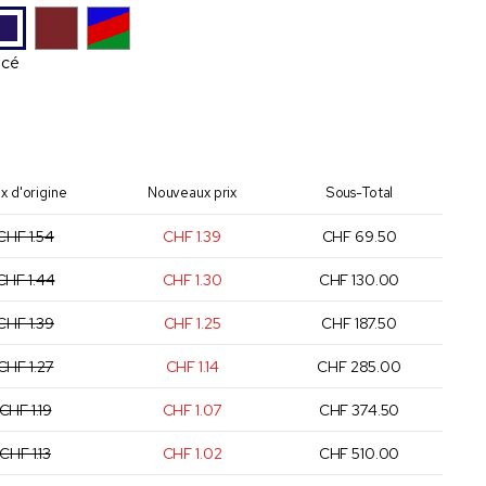
ncé
ix d'origine
Nouveaux prix
Sous-Total
CHF 1.54
CHF 1.39
CHF 69.50
CHF 1.44
CHF 1.30
CHF 130.00
CHF 1.39
CHF 1.25
CHF 187.50
CHF 1.27
CHF 1.14
CHF 285.00
CHF 1.19
CHF 1.07
CHF 374.50
CHF 1.13
CHF 1.02
CHF 510.00