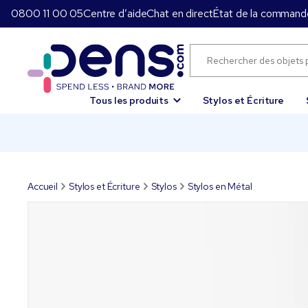
0800 11 00 05
Centre d’aide
Chat en direct
État de la command
Tous les produits
Stylos et Écriture
Accueil
Stylos et Écriture
Stylos
Stylos en Métal