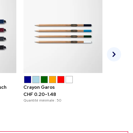
uch
Crayon Garos
Stylo à st
CHF 0.20-1.48
touch Spl
Quantité minimale :
50
CHF 0.70
Quantité mini
Expédition sou