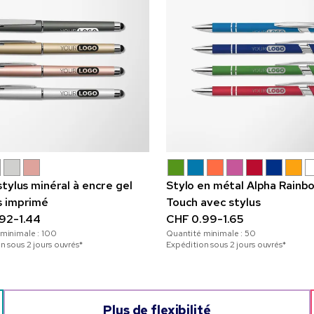
tylus minéral à encre gel
Stylo en métal Alpha Rainb
 imprimé
Touch avec stylus
92-1.44
CHF 0.99-1.65
 minimale :
100
Quantité minimale :
50
n sous 2 jours ouvrés*
Expédition sous 2 jours ouvrés*
Plus de flexibilité