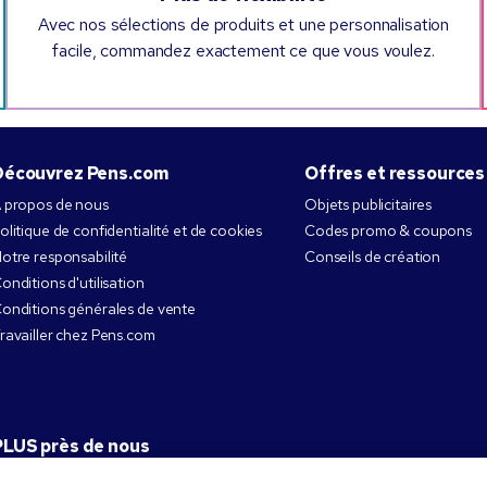
Avec nos sélections de produits et une personnalisation
facile, commandez exactement ce que vous voulez.
Découvrez Pens.com
Offres et ressources
 propos de nous
Objets publicitaires
olitique de confidentialité et de cookies
Codes promo & coupons
otre responsabilité
Conseils de création
onditions d'utilisation
onditions générales de vente
ravailler chez Pens.com
PLUS près de nous