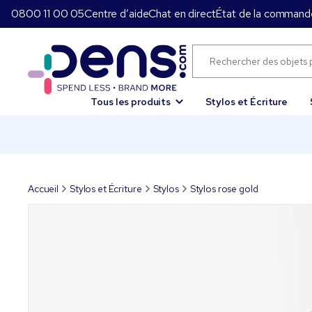
0800 11 00 05
Centre d’aide
Chat en direct
État de la command
Tous les produits
Stylos et Écriture
Accueil
Stylos et Écriture
Stylos
Stylos rose gold