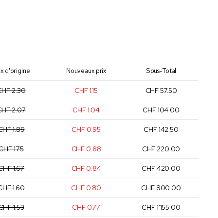
ix d'origine
Nouveaux prix
Sous-Total
CHF 2.30
CHF 1.15
CHF 57.50
CHF 2.07
CHF 1.04
CHF 104.00
CHF 1.89
CHF 0.95
CHF 142.50
CHF 1.75
CHF 0.88
CHF 220.00
CHF 1.67
CHF 0.84
CHF 420.00
CHF 1.60
CHF 0.80
CHF 800.00
CHF 1.53
CHF 0.77
CHF 1'155.00