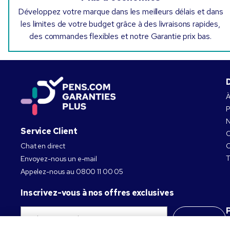
Développez votre marque dans les meilleurs délais et dans
les limites de votre budget grâce à des livraisons rapides,
des commandes flexibles et notre Garantie prix bas.
À
P
N
Service Client
C
Chat en direct
C
T
Envoyez-nous un e-mail
Appelez-nous au
0800 11 00 05
Inscrivez-vous à nos offres exclusives
S’abonner