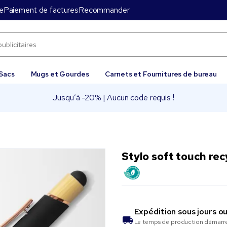
e
Paiement de factures
Recommander
Sacs
Mugs et Gourdes
Carnets et Fournitures de bureau
Jusqu’à -20% | Aucun code requis !
Stylo soft touch rec
Expédition sous
jours o
Le temps de production démarre 