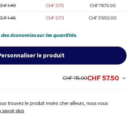
CHF 1.49
CHF 0.75
CHF 1'875.00
CHF 1.46
CHF 0.73
CHF 3'650.00
 des économies sur les quantités.
CHF 57.50
original price:
current sale price:
CHF 115.00
ous trouvez le produit moins cher ailleurs, nous vous
 savoir plus