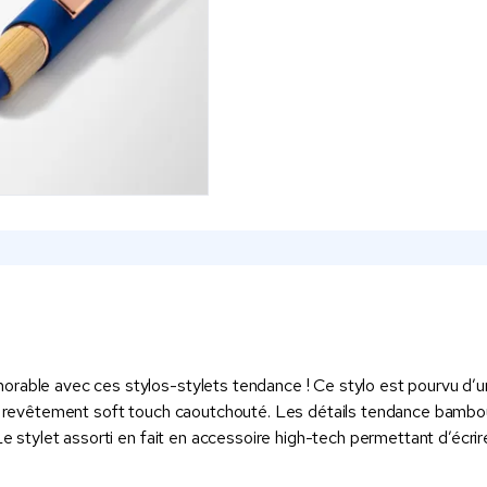
rable avec ces stylos-stylets tendance ! Ce stylo est pourvu d’un
un revêtement soft touch caoutchouté. Les détails tendance bambou e
Le stylet assorti en fait en accessoire high-tech permettant d’écrire