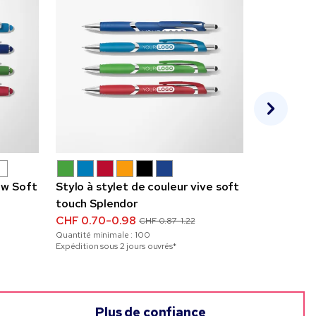
ow Soft
Stylo à stylet de couleur vive soft
Stylo-styl
touch Splendor
Compass 
CHF 0.70-0.98
CHF 1.38-
CHF 0.87-1.22
Quantité minimale :
100
Quantité mini
Expédition sous 2 jours ouvrés*
Expédition sou
Plus de confiance