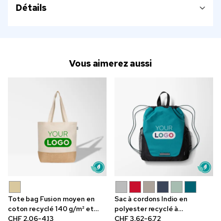
Détails
Vous aimerez aussi
Tote bag Fusion moyen en
Sac à cordons Indio en
coton recyclé 140 g/m² et
polyester recyclé à
jute
CHF 2.06-4.13
impression en couleur
CHF 3.62-6.72