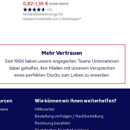
0,82-1,35 €
0,96-1,59
0,96-1,59 €
455
Mindestbestellmenge
50
Mindestbeste
Versand innerhalb von 2 Werktagen*
Versand inner
Mehr Vertrauen
Seit 1966 haben unsere engagierten Teams Unternehmen
dabei geholfen, ihre Marken mit unserem Versprechen
eines perfekten Drucks zum Leben zu erwecken.
urcen
Wie können wir Ihnen weiterhelfen?
heine
Hilfecenter
Bestellung verfolgen / Nachbestellung
Rechnung bezahlen