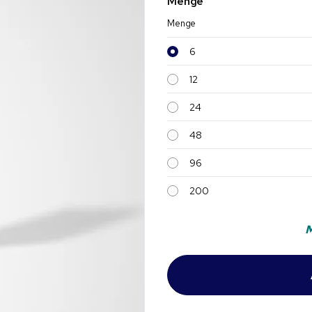
Menge
Menge
6
12
24
48
96
200
M