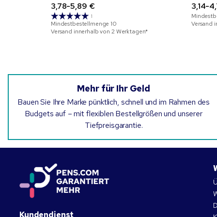
3,78-5,89 €
3,14-4
Mindestb
1
Mindestbestellmenge
10
Versand 
Versand innerhalb von 2 Werktagen*
Mehr für Ihr Geld
Bauen Sie Ihre Marke pünktlich, schnell und im Rahmen des
Budgets auf – mit flexiblen Bestellgrößen und unserer
Tiefpreisgarantie.
Ü
W
D
Kundendienst