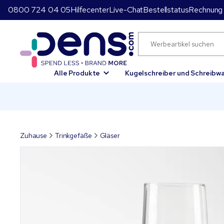
0800 724 04 05
Hilfecenter
Live-Chat
Bestellstatus
Rechnung 
Alle Produkte
Kugelschreiber und Schreibw
Zuhause
Trinkgefäße
Gläser