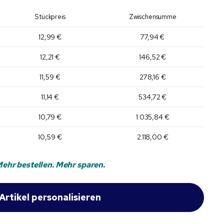
Stückpreis
Zwischensumme
12,99 €
77,94 €
12,21 €
146,52 €
11,59 €
278,16 €
11,14 €
534,72 €
10,79 €
1.035,84 €
10,59 €
2.118,00 €
ehr bestellen. Mehr sparen.