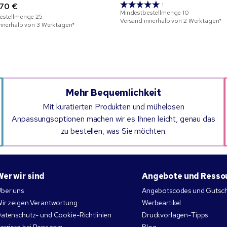
,70 €
1
Mindestbestellmenge
10
estellmenge
25
Versand innerhalb von 2 Werktagen*
innerhalb von 3 Werktagen*
Mehr Bequemlichkeit
Mit kuratierten Produkten und mühelosen
Anpassungsoptionen machen wir es Ihnen leicht, genau das
zu bestellen, was Sie möchten.
Wer wir sind
Angebote und Resso
ber uns
Angebotscodes und Gutsc
ir zeigen Verantwortung
Werbeartikel
atenschutz- und Cookie-Richtlinien
Druckvorlagen-Tipps