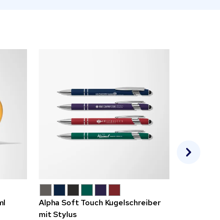
ml
Alpha Soft Touch Kugelschreiber
Rainbow A
mit Stylus
Kugelschre