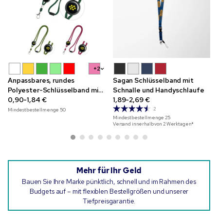
+2
Anpassbares, rundes
Sagan Schlüsselband mit
Polyester-Schlüsselband mit
Schnalle und Handyschlaufe
Sicherheitsverschluss
0,90-1,84 €
1,89-2,69 €
2
Mindestbestellmenge
50
Mindestbestellmenge
25
Versand innerhalb von 2 Werktagen*
Mehr für Ihr Geld
Bauen Sie Ihre Marke pünktlich, schnell und im Rahmen des
Budgets auf – mit flexiblen Bestellgrößen und unserer
Tiefpreisgarantie.