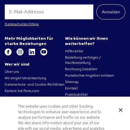
Anmelden
Datenschutzrichtlinie
Mehr Möglichkeiten für
Wie können wir Ihnen
starke Beziehungen
weiterhelfen?
Hilfecenter
Bestellung verfolgen /
Nachbestellung
Wer wir sind
Rechnung bezahlen
Über uns
Postalisches Angebot einlösen
Wir zeigen Verantwortung
Sitemap
Datenschutz- und Cookie-Richtlinien
Kontakt
Karriere bei Pens.com
Praktikabilität
Impressum
Nutzungsbedingungen
This website uses cookies and other tracking
Verkaufsbedingungen
technologies to enhance user experience and to
analyze performance and traffic on our website.
Angebote und Ressourcen
We also share information about your use of our
Angebotscodes und Gutscheine
site with our social media, advertising and analytics