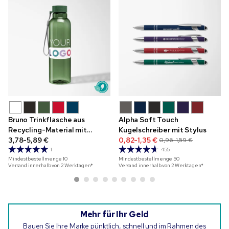
Bruno Trinkflasche aus
Alpha Soft Touch
Recycling-Material mit
Kugelschreiber mit Stylus
Vollfarbdruck, 710 ml
3,78-5,89 €
0,82-1,35 €
0,96-1,59 €
1
455
Mindestbestellmenge
10
Mindestbestellmenge
50
Versand innerhalb von 2 Werktagen*
Versand innerhalb von 2 Werktagen*
Mehr für Ihr Geld
Bauen Sie Ihre Marke pünktlich, schnell und im Rahmen des