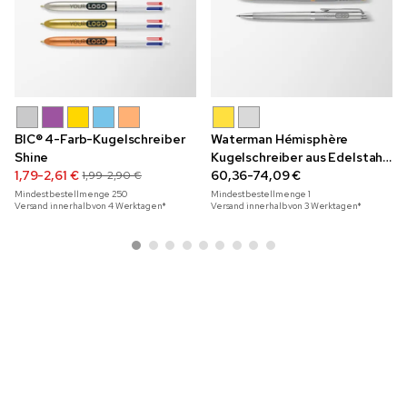
BIC® 4-Farb-Kugelschreiber
Waterman Hémisphère
Shine
Kugelschreiber aus Edelstahl
1,79-2,61 €
mit Gravur in Geschenkbox
60,36-74,09 €
1,99-2,90 €
Mindestbestellmenge
250
Mindestbestellmenge
1
Versand innerhalb von 4 Werktagen*
Versand innerhalb von 3 Werktagen*