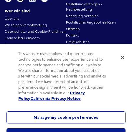
Bestellung verfolgen /
Nachbestellung
Wer wir sind
Rechnung bezahlen
Über uns
Postalisches Angebot einlösen
Wir zeigen Verantwortung
Sitemap
Datenschutz- und Cookie-Richtlinien
Kontakt
Karriere bei Pens.com
Praktikabilität
Impressum
Nutzungsbedingungen
This website uses cookies and other tracking
Verkaufsbedingungen
technologies to enhance user experience and to
analyze performance and traffic on our website.
Angebote und Ressourcen
We also share information about your use of our
Angebotscodes und Gutscheine
site with our social media, advertising and analytics
partners. If we have detected an opt-out
Werbeartikel
preference signal then it will be honored. Further
Druckvorlagen-Tipps
information is available in our
Privacy
Blog
Policy
California Privacy Notice
Manage my cookie preferences
©
2026
National Pen Company. Alle Rechte vorbehalten. Pens.com und das entsprechende