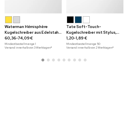
Waterman Hémisphère
Tate Soft-Touch-
Kugelschreiber aus Edelstahl
Kugelschreiber mit Stylus,
mit Gravur in Geschenkbox
60,36-74,09 €
Vollfarbdruck und Akzenten
1,20-1,89 €
in Roségold
Mindestbestellmenge
1
Mindestbestellmenge
50
Versand innerhalb von 3 Werktagen*
Versand innerhalb von 2 Werktagen*