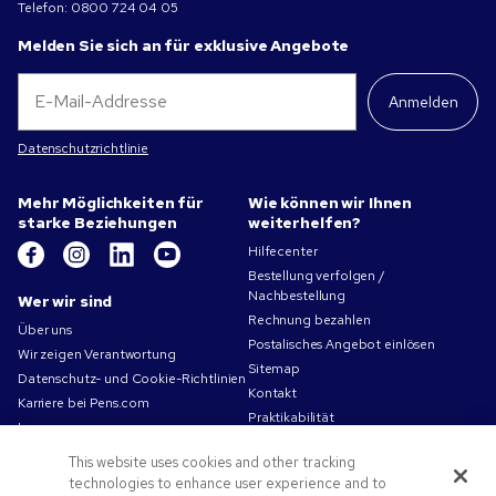
Telefon:
0800 724 04 05
Melden Sie sich an für exklusive Angebote
Anmelden
Datenschutzrichtlinie
Mehr Möglichkeiten für
Wie können wir Ihnen
starke Beziehungen
weiterhelfen?
Hilfecenter
Bestellung verfolgen /
Nachbestellung
Wer wir sind
Rechnung bezahlen
Über uns
Postalisches Angebot einlösen
Wir zeigen Verantwortung
Sitemap
Datenschutz- und Cookie-Richtlinien
Kontakt
Karriere bei Pens.com
Praktikabilität
Impressum
Nutzungsbedingungen
This website uses cookies and other tracking
Verkaufsbedingungen
technologies to enhance user experience and to