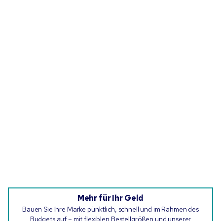
Mehr für Ihr Geld
Bauen Sie Ihre Marke pünktlich, schnell und im Rahmen des
Budgets auf – mit flexiblen Bestellgrößen und unserer