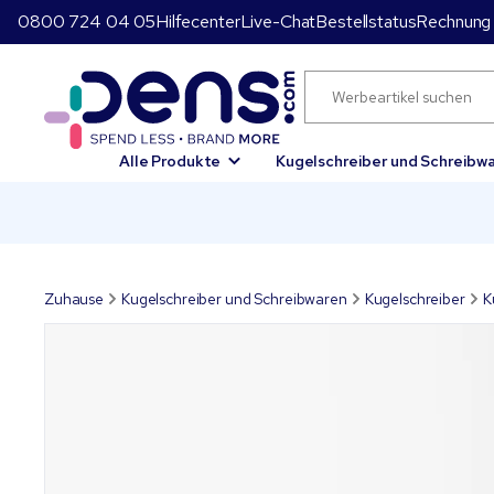
0800 724 04 05
Hilfecenter
Live-Chat
Bestellstatus
Rechnung 
Alle Produkte
Kugelschreiber und Schreibw
Zuhause
Kugelschreiber und Schreibwaren
Kugelschreiber
K