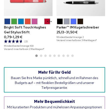
+2
Bright Soft Touch Hughes
Parker™ IM Kugelschreiber
Gel Stylus Stift
25,13-31,50 €
0,79-1,29 €
Mindestbestellmenge
2
Versand innerhalb von 3 Werktagen*
225
Mindestbestellmenge
100
Versand innerhalb von 2 Werktagen*
Mehr für Ihr Geld
Bauen Sie Ihre Marke pünktlich, schnell und im Rahmen des
Budgets auf – mit flexiblen Bestellgrößen und unserer
Tiefpreisgarantie.
Mehr Bequemlichkeit
Mit kuratierten Produkten und mühelosen Anpassungsoptionen