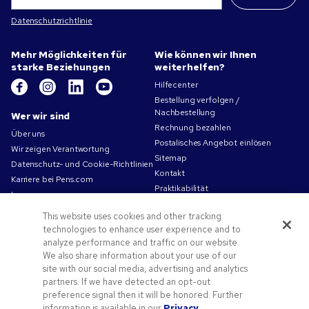
Datenschutzrichtlinie
Mehr Möglichkeiten für
Wie können wir Ihnen
starke Beziehungen
weiterhelfen?
Hilfecenter
Bestellung verfolgen /
Nachbestellung
Wer wir sind
Rechnung bezahlen
Über uns
Postalisches Angebot einlösen
Wir zeigen Verantwortung
Sitemap
Datenschutz- und Cookie-Richtlinien
Kontakt
Karriere bei Pens.com
Praktikabilität
Impressum
Nutzungsbedingungen
This website uses cookies and other tracking
Verkaufsbedingungen
technologies to enhance user experience and to
analyze performance and traffic on our website.
Angebote und Ressourcen
We also share information about your use of our
Angebotscodes und Gutscheine
site with our social media, advertising and analytics
partners. If we have detected an opt-out
Werbeartikel
preference signal then it will be honored. Further
Druckvorlagen-Tipps
information is available in our
Privacy