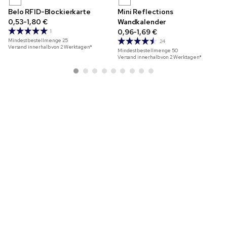
Belo RFID-Blockierkarte
Mini Reflections
0,53-1,80 €
Wandkalender
0,96-1,69 €
1
Mindestbestellmenge
25
24
Versand innerhalb von 2 Werktagen*
Mindestbestellmenge
50
Versand innerhalb von 2 Werktagen*