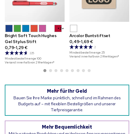
+2
Bright Soft Touch Hughes
Arcolor Buntstiftset
Gel Stylus Stift
0,49-1,69 €
0,79-1,29 €
2
Mindestbestellmenge
25
225
Versand innerhalb von 2 Werktagen*
Mindestbestellmenge
100
Versand innerhalb von 2 Werktagen*
Mehr für Ihr Geld
Bauen Sie Ihre Marke pünktlich, schnell und im Rahmen des
Budgets auf – mit flexiblen Bestellgrößen und unserer
Tiefpreisgarantie.
Mehr Bequemlichkeit
Mit kuratierten Produkten und mühelosen Anpassungsoptionen