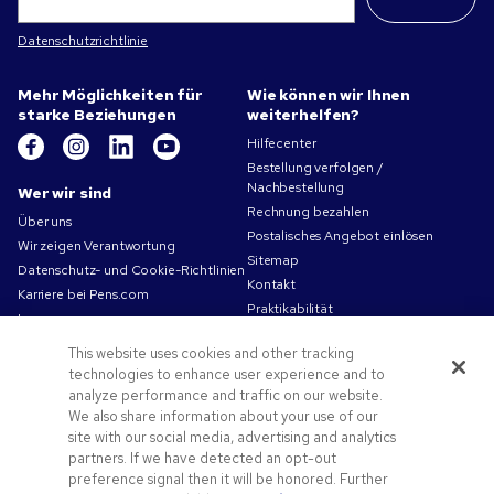
Datenschutzrichtlinie
Mehr Möglichkeiten für
Wie können wir Ihnen
starke Beziehungen
weiterhelfen?
Hilfecenter
Bestellung verfolgen /
Nachbestellung
Wer wir sind
Rechnung bezahlen
Über uns
Postalisches Angebot einlösen
Wir zeigen Verantwortung
Sitemap
Datenschutz- und Cookie-Richtlinien
Kontakt
Karriere bei Pens.com
Praktikabilität
Impressum
Nutzungsbedingungen
This website uses cookies and other tracking
Verkaufsbedingungen
technologies to enhance user experience and to
analyze performance and traffic on our website.
Angebote und Ressourcen
We also share information about your use of our
Angebotscodes und Gutscheine
site with our social media, advertising and analytics
partners. If we have detected an opt-out
Werbeartikel
preference signal then it will be honored. Further
Druckvorlagen-Tipps