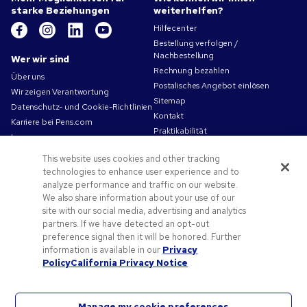
starke Beziehungen
weiterhelfen?
Hilfecenter
Bestellung verfolgen /
Nachbestellung
Wer wir sind
Rechnung bezahlen
Über uns
Postalisches Angebot einlösen
Wir zeigen Verantwortung
Sitemap
Datenschutz- und Cookie-Richtlinien
Kontakt
Karriere bei Pens.com
Praktikabilität
Impressum
Nutzungsbedingungen
This website uses cookies and other tracking
Verkaufsbedingungen
technologies to enhance user experience and to
analyze performance and traffic on our website.
Angebote und Ressourcen
We also share information about your use of our
Angebotscodes und Gutscheine
site with our social media, advertising and analytics
partners. If we have detected an opt-out
Werbeartikel
preference signal then it will be honored. Further
Druckvorlagen-Tipps
information is available in our
Privacy
Blog
Policy
California Privacy Notice
Manage my cookie preferences