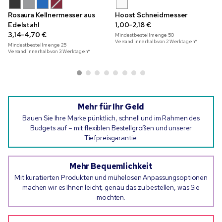
Rosaura Kellnermesser aus
Hoost Schneidmesser
Edelstahl
1,00-2,18 €
3,14-4,70 €
Mindestbestellmenge
50
Versand innerhalb von 2 Werktagen*
Mindestbestellmenge
25
Versand innerhalb von 3 Werktagen*
Mehr für Ihr Geld
Bauen Sie Ihre Marke pünktlich, schnell und im Rahmen des
Budgets auf – mit flexiblen Bestellgrößen und unserer
Tiefpreisgarantie.
Mehr Bequemlichkeit
Mit kuratierten Produkten und mühelosen Anpassungsoptionen
machen wir es Ihnen leicht, genau das zu bestellen, was Sie
möchten.