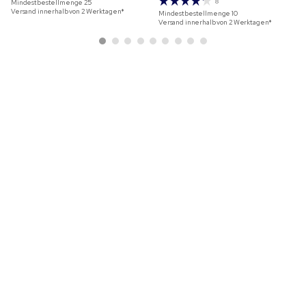
8
Mindestbestellmenge
25
Versand innerhalb von 2 Werktagen*
Mindestbestellmenge
10
Versand innerhalb von 2 Werktagen*