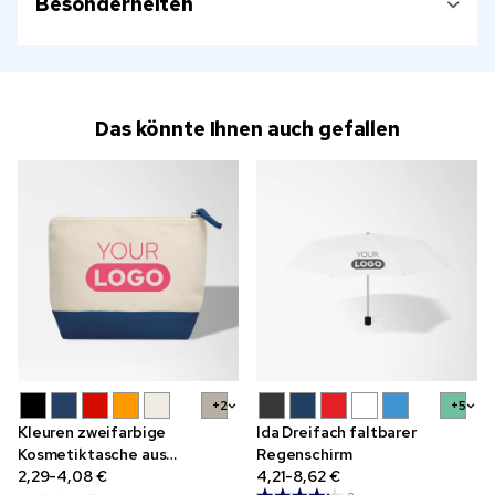
Besonderheiten
Das könnte Ihnen auch gefallen
+2
+5
Kleuren zweifarbige
Ida Dreifach faltbarer
Kosmetiktasche aus
Regenschirm
Baumwolle, 340 g/m²
2,29-4,08 €
4,21-8,62 €