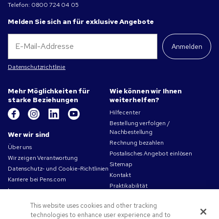
Telefon:
0800 724 04 05
Melden Sie sich an für exklusive Angebote
Anmelden
Datenschutzrichtlinie
Mehr Möglichkeiten für
Wie können wir Ihnen
starke Beziehungen
weiterhelfen?
Hilfecenter
Bestellung verfolgen /
Nachbestellung
Wer wir sind
Rechnung bezahlen
Über uns
Postalisches Angebot einlösen
Wir zeigen Verantwortung
Sitemap
Datenschutz- und Cookie-Richtlinien
Kontakt
Karriere bei Pens.com
Praktikabilität
Impressum
Nutzungsbedingungen
This website uses cookies and other tracking
Verkaufsbedingungen
technologies to enhance user experience and to