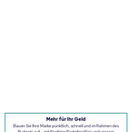
Mehr für Ihr Geld
Bauen Sie Ihre Marke pünktlich, schnell und im Rahmen des
Budgets auf – mit flexiblen Bestellgrößen und unserer