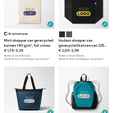
19 ontwerpen
Moti shopper van gerecycled
Hudson shopper van
katoen 140 g/m², full colour
gerecycled katoen van 225
€ 1,79-3,39
g/m²
€ 2,09-3,99
Bestel al vanaf
50
stuks
Bestel al vanaf
25
stuks
Wordt binnen 2 werkdagen verzonden*
Wordt binnen 2 werkdagen verzonden*