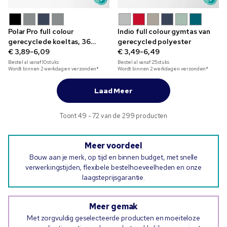
Polar Pro full colour
Indio full colour gymtas van
gerecyclede koeltas, 36
gerecycled polyester
blikjes
€ 3,89-6,09
€ 3,49-6,49
Bestel al vanaf
10
stuks
Bestel al vanaf
25
stuks
Wordt binnen 2 werkdagen verzonden*
Wordt binnen 2 werkdagen verzonden*
Laad Meer
Toont 49 - 72 van de 299 producten
Meer voordeel
Bouw aan je merk, op tijd en binnen budget, met snelle
verwerkingstijden, flexibele bestelhoeveelheden en onze
laagsteprijsgarantie.
Meer gemak
Met zorgvuldig geselecteerde producten en moeiteloze