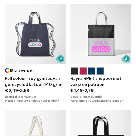
19 ontwerpen
Full colour Troy gymtas van
Rayna RPET shopper met
gerecycled katoen 140 g/m²
vakje en patroon
€ 2,49-3,59
€ 1,49-2,79
Bestel al vanaf
50
stuks
Bestel al vanaf
50
stuks
Wordt binnen 2 werkdagen verzonden*
Wordt binnen 2 werkdagen verzonden*