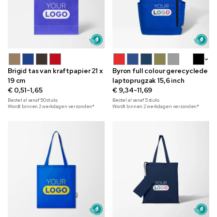
+5
Brigid tas van kraftpapier 21 x
Byron full colour gerecyclede
19 cm
laptoprugzak 15,6 inch
€ 0,51-1,65
€ 9,34-11,69
Bestel al vanaf
50
stuks
Bestel al vanaf
5
stuks
Wordt binnen 2 werkdagen verzonden*
Wordt binnen 2 werkdagen verzonden*