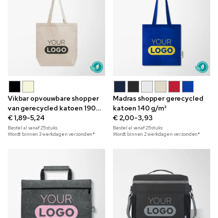
Vikbar opvouwbare shopper
Madras shopper gerecycled
van gerecycled katoen 190
katoen 140 g/m²
g/m²
€ 1,89-5,24
€ 2,00-3,93
Bestel al vanaf
25
stuks
Bestel al vanaf
25
stuks
Wordt binnen 3 werkdagen verzonden*
Wordt binnen 2 werkdagen verzonden*