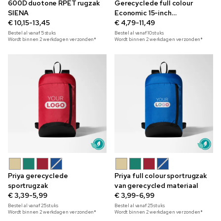
600D duotone RPET rugzak
Gerecyclede full colour
SIENA
Economic 15-inch
€ 10,15-13,45
laptoprugzak
€ 4,79-11,49
Bestel al vanaf
5
stuks
Bestel al vanaf
10
stuks
Wordt binnen 2 werkdagen verzonden*
Wordt binnen 2 werkdagen verzonden*
Priya gerecyclede
Priya full colour sportrugzak
sportrugzak
van gerecycled materiaal
€ 3,39-5,99
€ 3,99-6,99
Bestel al vanaf
25
stuks
Bestel al vanaf
25
stuks
Wordt binnen 2 werkdagen verzonden*
Wordt binnen 2 werkdagen verzonden*