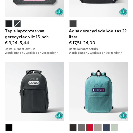
Tapla laptoptas van
Aqua gerecyclede koeltas 22
gerecycled vilt 15 inch
liter
€ 3,24-5,44
€ 17,51-24,00
Bestel al vanaf
25
stuks
Bestel al vanaf
5
stuks
Wordt binnen 2 werkdagen verzonden*
Wordt binnen 2 werkdagen verzonden*