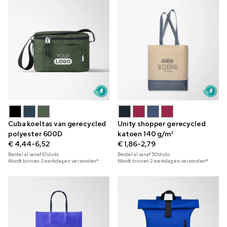
Cuba koeltas van gerecycled
Unity shopper gerecycled
polyester 600D
katoen 140 g/m²
€ 4,44-6,52
€ 1,86-2,79
Bestel al vanaf
10
stuks
Bestel al vanaf
50
stuks
Wordt binnen 2 werkdagen verzonden*
Wordt binnen 2 werkdagen verzonden*