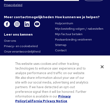
Privacybeleid
Meer contactmogelijkheden
Hoe kunnen we je helpen?
Hulpcentrum
Mijn bestelling volgen / nabestellen
Leer ons kennen
Mijn factuur betalen
Postaanbieding verzilveren
Over ons
Sitemap
Privacy- en cookiebeleid
Contact
Onze verantwoordelijkheid
Gebruiksvoorwaarden
Algemene verkoopsvoorwaarden
This website uses cookies and other tracking
Carrières bij Pens.com
technologies to enhance user experience and to
analyze performance and traffic on our website.
Aanbiedingen &
We also share information about your use of our
hulpmiddelen
site with our social media, advertising and analytics
Relatiegeschenken
partners. If we have detected an opt-out
preference signal then it will be honored. Further
Promocodes & coupons
information is available in our
Privacy
Tips voor het aanleveren van uw logo
Policy
California Privacy Notice