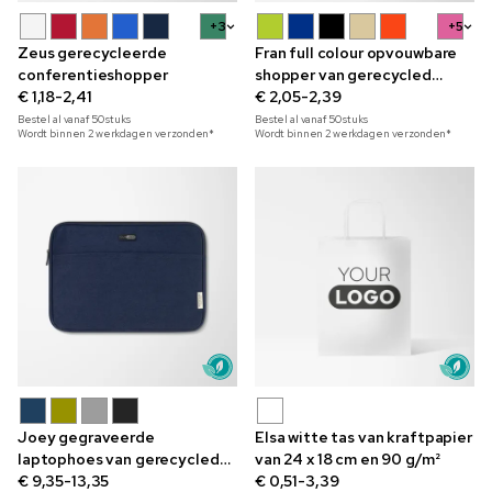
+3
+5
Zeus gerecycleerde
Fran full colour opvouwbare
conferentieshopper
shopper van gerecycled
€ 1,18-2,41
katoen 140 g/m²
€ 2,05-2,39
Bestel al vanaf
50
stuks
Bestel al vanaf
50
stuks
Wordt binnen 2 werkdagen verzonden*
Wordt binnen 2 werkdagen verzonden*
Joey gegraveerde
Elsa witte tas van kraftpapier
laptophoes van gerecycled
van 24 x 18 cm en 90 g/m²
canvas 14 inch
€ 9,35-13,35
€ 0,51-3,39