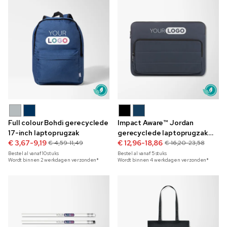
Full colour Bohdi gerecyclede
Impact Aware™ Jordan
17-inch laptoprugzak
gerecyclede laptoprugzak
€ 3,67-9,19
15,6 inch
€ 12,96-18,86
€ 4,59-11,49
€ 16,20-23,58
Bestel al vanaf
10
stuks
Bestel al vanaf
5
stuks
Wordt binnen 2 werkdagen verzonden*
Wordt binnen 4 werkdagen verzonden*