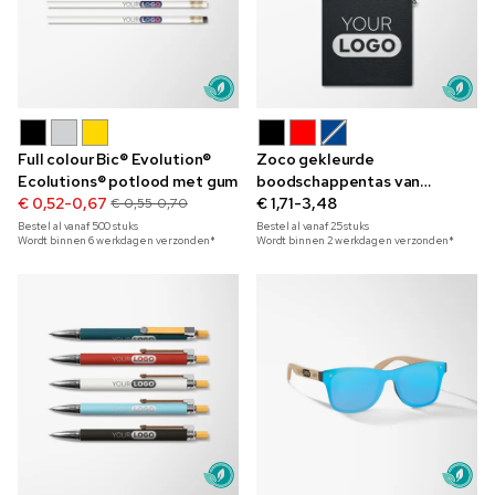
Full colour Bic® Evolution®
Zoco gekleurde
Ecolutions® potlood met gum
boodschappentas van
€ 0,52-0,67
gerecycled katoen van 140
€ 1,71-3,48
€ 0,55-0,70
g/m²
Bestel al vanaf
500
stuks
Bestel al vanaf
25
stuks
Wordt binnen 6 werkdagen verzonden*
Wordt binnen 2 werkdagen verzonden*