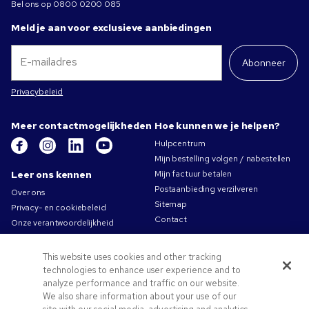
Bel ons op
0800 0200 085
Meld je aan voor exclusieve aanbiedingen
Abonneer
Privacybeleid
Meer contactmogelijkheden
Hoe kunnen we je helpen?
Hulpcentrum
Mijn bestelling volgen / nabestellen
Leer ons kennen
Mijn factuur betalen
Postaanbieding verzilveren
Over ons
Sitemap
Privacy- en cookiebeleid
Contact
Onze verantwoordelijkheid
Gebruiksvoorwaarden
Algemene verkoopsvoorwaarden
This website uses cookies and other tracking
Carrières bij Pens.com
technologies to enhance user experience and to
analyze performance and traffic on our website.
Aanbiedingen &
We also share information about your use of our
hulpmiddelen