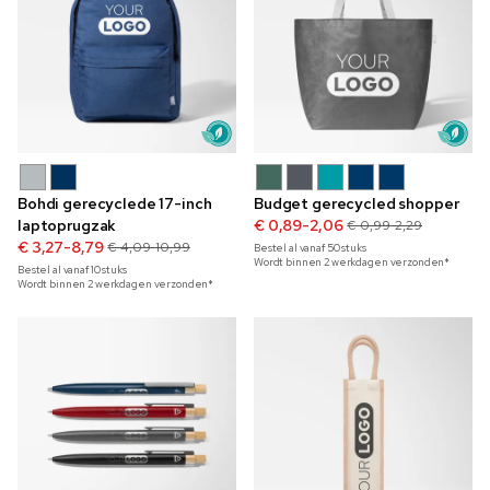
Bohdi gerecyclede 17-inch
Budget gerecycled shopper
laptoprugzak
€ 0,89-2,06
€ 0,99-2,29
€ 3,27-8,79
€ 4,09-10,99
Bestel al vanaf
50
stuks
Wordt binnen 2 werkdagen verzonden*
Bestel al vanaf
10
stuks
Wordt binnen 2 werkdagen verzonden*