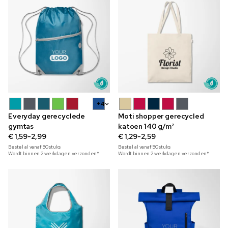
+4
Everyday gerecyclede
Moti shopper gerecycled
gymtas
katoen 140 g/m²
€ 1,59-2,99
€ 1,29-2,59
Bestel al vanaf
50
stuks
Bestel al vanaf
50
stuks
Wordt binnen 2 werkdagen verzonden*
Wordt binnen 2 werkdagen verzonden*