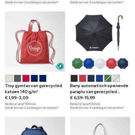
Wordt binnen 2 werkdagen verzonden*
Wordt binnen 3 werkdagen verzonden*
Troy gymtas van gerecycled
Barry automatisch openende
katoen 140 g/m²
paraplu van gerecycled
€ 1,99-3,09
materiaal
€ 6,59-15,99
Bestel al vanaf
50
stuks
Bestel al vanaf
10
stuks
Wordt binnen 2 werkdagen verzonden*
Wordt binnen 4 werkdagen verzonden*