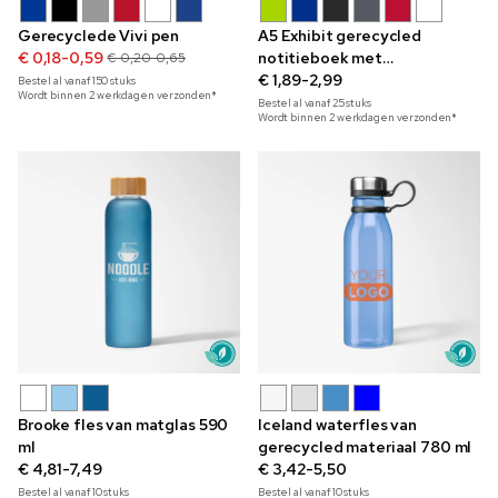
Gerecyclede Vivi pen
A5 Exhibit gerecycled
€ 0,18-0,59
notitieboek met
€ 0,20-0,65
spiraalbinding
€ 1,89-2,99
Bestel al vanaf
150
stuks
Wordt binnen 2 werkdagen verzonden*
Bestel al vanaf
25
stuks
Wordt binnen 2 werkdagen verzonden*
Brooke fles van matglas 590
Iceland waterfles van
ml
gerecycled materiaal 780 ml
€ 4,81-7,49
€ 3,42-5,50
Bestel al vanaf
10
stuks
Bestel al vanaf
10
stuks