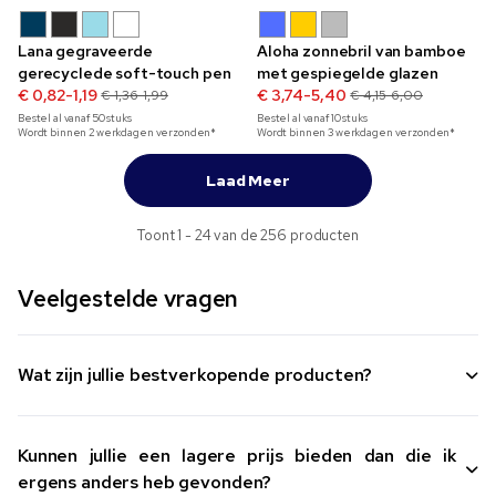
Lana gegraveerde
Aloha zonnebril van bamboe
gerecyclede soft-touch pen
met gespiegelde glazen
€ 0,82-1,19
€ 3,74-5,40
€ 1,36-1,99
€ 4,15-6,00
Bestel al vanaf
50
stuks
Bestel al vanaf
10
stuks
Wordt binnen 2 werkdagen verzonden*
Wordt binnen 3 werkdagen verzonden*
Laad Meer
Toont 1 - 24 van de 256 producten
Veelgestelde vragen
Wat zijn jullie bestverkopende producten?
Kunnen jullie een lagere prijs bieden dan die ik
ergens anders heb gevonden?