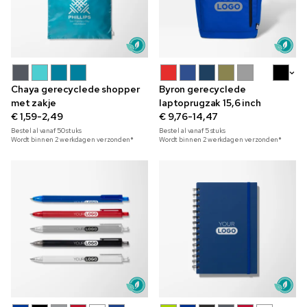
+5
Chaya gerecyclede shopper
Byron gerecyclede
met zakje
laptoprugzak 15,6 inch
€ 1,59-2,49
€ 9,76-14,47
Bestel al vanaf
50
stuks
Bestel al vanaf
5
stuks
Wordt binnen 2 werkdagen verzonden*
Wordt binnen 2 werkdagen verzonden*