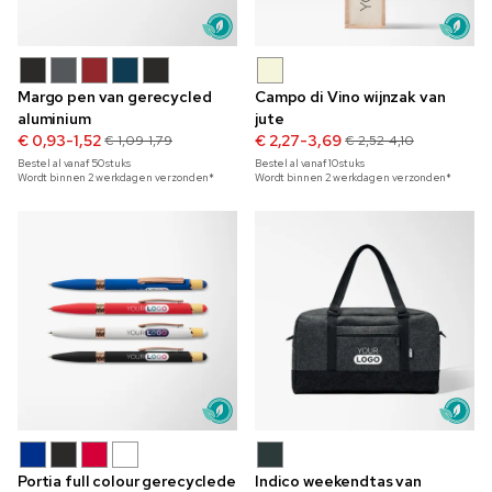
Margo pen van gerecycled
Campo di Vino wijnzak van
aluminium
jute
€ 0,93-1,52
€ 2,27-3,69
€ 1,09-1,79
€ 2,52-4,10
Bestel al vanaf
50
stuks
Bestel al vanaf
10
stuks
Wordt binnen 2 werkdagen verzonden*
Wordt binnen 2 werkdagen verzonden*
Portia full colour gerecyclede
Indico weekendtas van