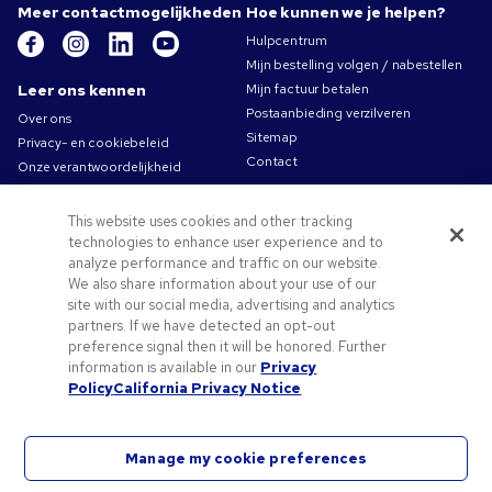
Meer contactmogelijkheden
Hoe kunnen we je helpen?
Hulpcentrum
Mijn bestelling volgen / nabestellen
Leer ons kennen
Mijn factuur betalen
Postaanbieding verzilveren
Over ons
Sitemap
Privacy- en cookiebeleid
Contact
Onze verantwoordelijkheid
Gebruiksvoorwaarden
Algemene verkoopsvoorwaarden
This website uses cookies and other tracking
Carrières bij Pens.com
technologies to enhance user experience and to
analyze performance and traffic on our website.
Aanbiedingen &
We also share information about your use of our
hulpmiddelen
site with our social media, advertising and analytics
partners. If we have detected an opt-out
Relatiegeschenken
preference signal then it will be honored. Further
Promocodes & coupons
information is available in our
Privacy
Tips voor het aanleveren van uw logo
Policy
California Privacy Notice
Manage my cookie preferences