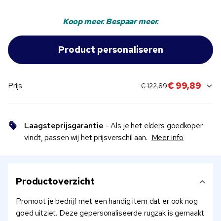
Koop meer. Bespaar meer.
original price:
current sale price:
€ 99,89
Prijs
€ 122,89
Laagsteprijsgarantie
- Als je het elders goedkoper
vindt, passen wij het prijsverschil aan.
Meer info
Productoverzicht
Promoot je bedrijf met een handig item dat er ook nog
goed uitziet. Deze gepersonaliseerde rugzak is gemaakt